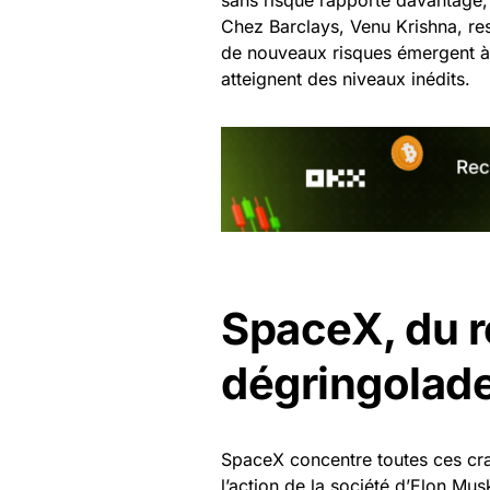
Chez Barclays, Venu Krishna, res
de nouveaux risques émergent à 
atteignent des niveaux inédits.
SpaceX, du r
dégringolad
SpaceX concentre toutes ces crai
l’action de la société d’Elon Mus