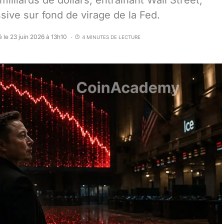
lliards de dollars, entraînant Wall Street,
sive sur fond de virage de la Fed.
é le 23 juin 2026 à 13h10
4 MINUTES DE LECTURE