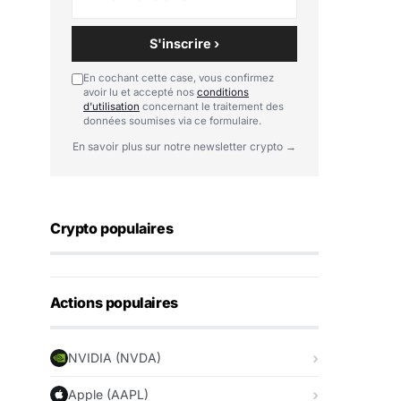
S'inscrire ›
En cochant cette case, vous confirmez
avoir lu et accepté nos
conditions
d'utilisation
concernant le traitement des
données soumises via ce formulaire.
En savoir plus sur notre newsletter crypto →
Crypto populaires
Actions populaires
NVIDIA (NVDA)
Apple (AAPL)