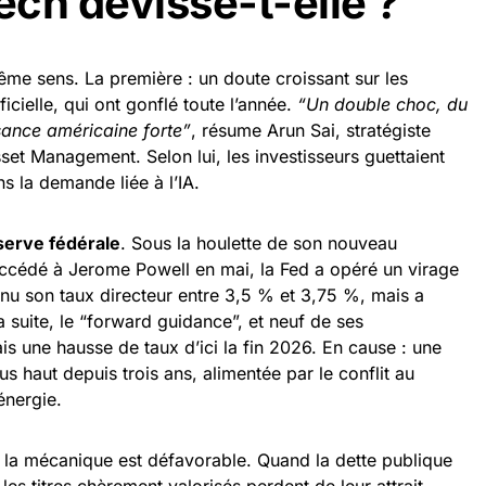
ech dévisse-t-elle ?
me sens. La première : un doute croissant sur les
ificielle, qui ont gonflé toute l’année.
“Un double choc, du
ssance américaine forte”
, résume Arun Sai, stratégiste
sset Management. Selon lui, les investisseurs guettaient
s la demande liée à l’IA.
erve fédérale
. Sous la houlette de son nouveau
uccédé à Jerome Powell en mai, la Fed a opéré un virage
intenu son taux directeur entre 3,5 % et 3,75 %, mais a
 suite, le “forward guidance”, et neuf de ses
s une hausse de taux d’ici la fin 2026. En cause : une
s haut depuis trois ans, alimentée par le conflit au
énergie.
la mécanique est défavorable. Quand la dette publique
es titres chèrement valorisés perdent de leur attrait.