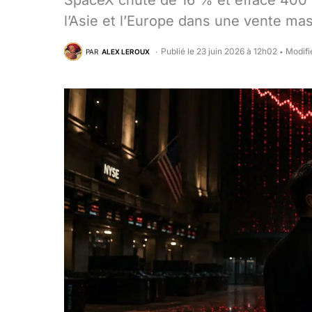
SpaceX chute de 16 % et efface 400 mi
l’Asie et l’Europe dans une vente mas
Publié le 23 juin 2026 à 12h02
Modifi
PAR
ALEX LEROUX
•