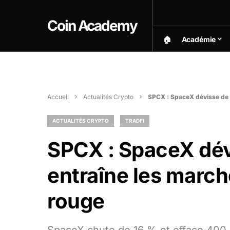
Coin Academy
🏠︎
Académie
Accueil
Actualités Crypto
SPCX : SpaceX dévisse de 
ACTUALITÉS CRYPTO
TRADFI
SPCX : SpaceX dév
entraîne les marc
rouge