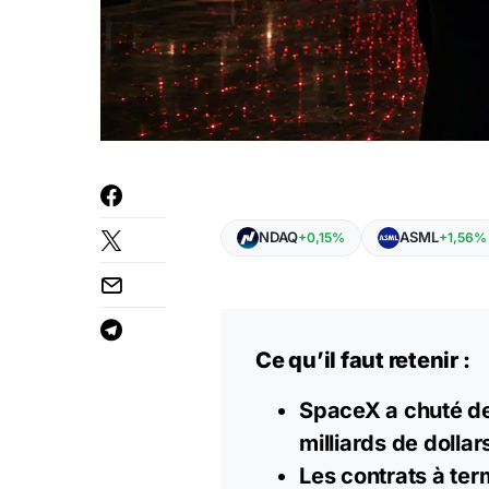
NDAQ
ASML
+0,15%
+1,56%
Ce qu’il faut retenir :
SpaceX a chuté de 
milliards de dollar
Les contrats à te