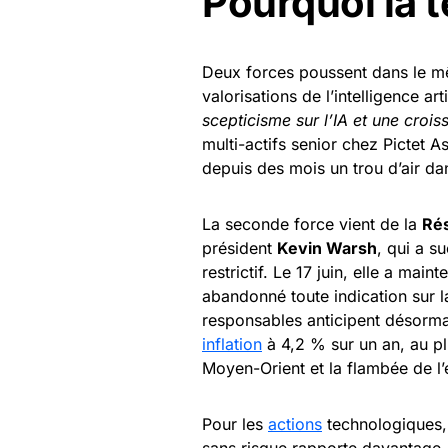
Pourquoi la t
Deux forces poussent dans le mê
valorisations de l’intelligence art
scepticisme sur l’IA et une croi
multi-actifs senior chez Pictet A
depuis des mois un trou d’air dan
La seconde force vient de la
Rés
président
Kevin Warsh
, qui a s
restrictif. Le 17 juin, elle a ma
abandonné toute indication sur la
responsables anticipent désormai
inflation
à 4,2 % sur un an, au plu
Moyen-Orient et la flambée de l’
Pour les
actions
technologiques, 
sans risque rapporte davantage, l