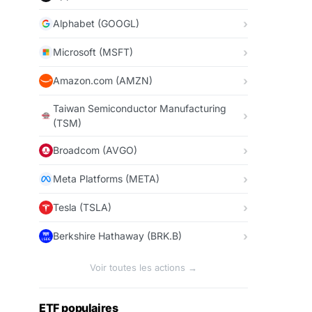
Alphabet (GOOGL)
Microsoft (MSFT)
Amazon.com (AMZN)
Taiwan Semiconductor Manufacturing
(TSM)
Broadcom (AVGO)
Meta Platforms (META)
Tesla (TSLA)
Berkshire Hathaway (BRK.B)
Voir toutes les actions →
ETF populaires