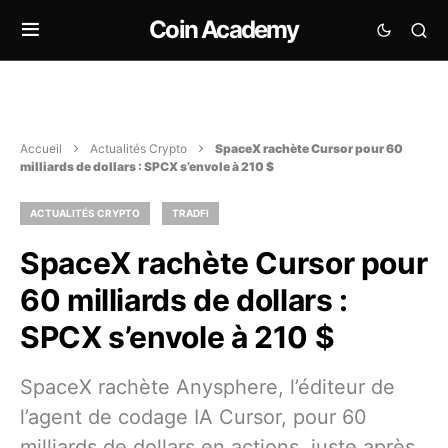
Coin Academy
Accueil
Actualités Crypto
SpaceX rachète Cursor pour 60
milliards de dollars : SPCX s’envole à 210 $
ACTUALITÉS CRYPTO
TRADFI
SpaceX rachète Cursor pour
60 milliards de dollars :
SPCX s’envole à 210 $
SpaceX rachète Anysphere, l’éditeur de
l’agent de codage IA Cursor, pour 60
milliards de dollars en actions, juste après