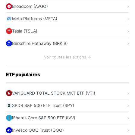
Broadcom (AVGO)
Meta Platforms (META)
Tesla (TSLA)
Berkshire Hathaway (BRK.B)
Voir toutes les actions →
ETF populaires
VANGUARD TOTAL STOCK MKT ETF (VTI)
SPDR S&P 500 ETF Trust (SPY)
iShares Core S&P 500 ETF (IVV)
Invesco QQQ Trust (QQQ)