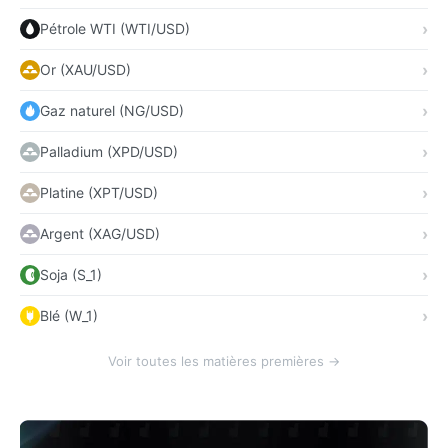
Pétrole WTI (WTI/USD)
Or (XAU/USD)
Gaz naturel (NG/USD)
Palladium (XPD/USD)
Platine (XPT/USD)
Argent (XAG/USD)
Soja (S_1)
Blé (W_1)
Voir toutes les matières premières →