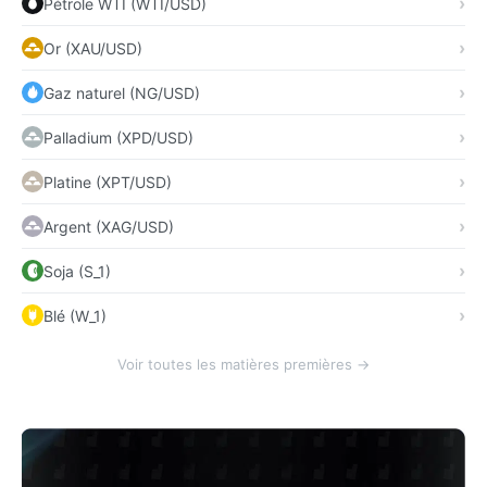
Pétrole WTI (WTI/USD)
Or (XAU/USD)
Gaz naturel (NG/USD)
Palladium (XPD/USD)
Platine (XPT/USD)
Argent (XAG/USD)
Soja (S_1)
Blé (W_1)
Voir toutes les matières premières →