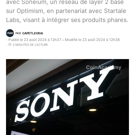
avec Soneium, un réseau de layer 2 basé
sur Optimism, en partenariat avec Startale
Labs, visant à intégrer ses produits phares.
PAR
CAPETLEVRAI
Publié le 23 août 2024 à 12h37
Modifié le 23 août 2024 à 12h38
•
3 MINUTES DE LECTURE