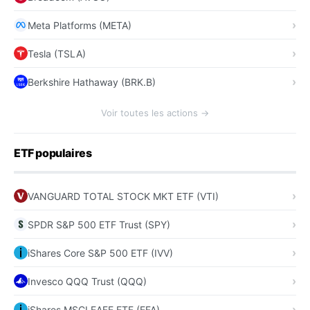
Meta Platforms (META)
Tesla (TSLA)
Berkshire Hathaway (BRK.B)
Voir toutes les actions →
ETF populaires
VANGUARD TOTAL STOCK MKT ETF (VTI)
SPDR S&P 500 ETF Trust (SPY)
iShares Core S&P 500 ETF (IVV)
Invesco QQQ Trust (QQQ)
iShares MSCI EAFE ETF (EFA)