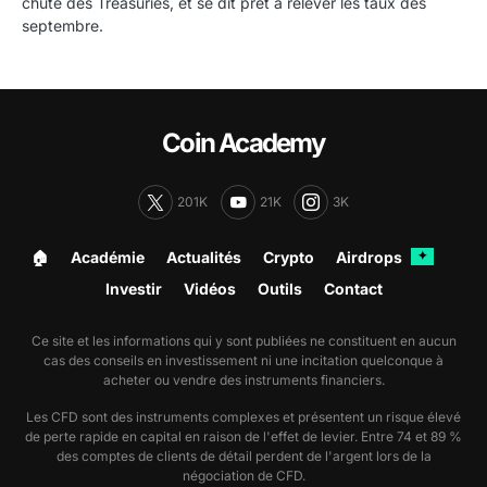
chute des Treasuries, et se dit prêt à relever les taux dès
septembre.
Coin Academy
201K
21K
3K
🏠︎
Académie
Actualités
Crypto
Airdrops
✦
Investir
Vidéos
Outils
Contact
Ce site et les informations qui y sont publiées ne constituent en aucun
cas des conseils en investissement ni une incitation quelconque à
acheter ou vendre des instruments financiers.
Les CFD sont des instruments complexes et présentent un risque élevé
de perte rapide en capital en raison de l'effet de levier. Entre 74 et 89 %
des comptes de clients de détail perdent de l'argent lors de la
négociation de CFD.