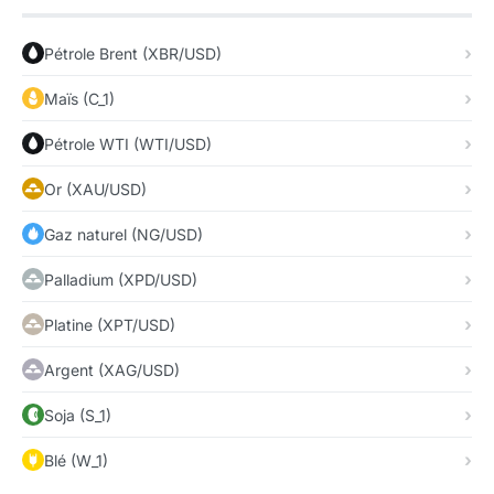
Pétrole Brent (XBR/USD)
Maïs (C_1)
Pétrole WTI (WTI/USD)
Or (XAU/USD)
Gaz naturel (NG/USD)
Palladium (XPD/USD)
Platine (XPT/USD)
Argent (XAG/USD)
Soja (S_1)
Blé (W_1)