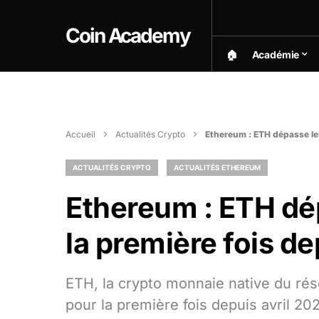
Coin Academy
🏠︎
Académie
Accueil
Actualités Crypto
Ethereum : ETH dépasse les
ACTUALITÉS CRYPTO
ACTUALITÉS ETHEREUM
Ethereum : ETH dé
la première fois de
ETH, la crypto monnaie native du ré
pour la première fois depuis avril 20