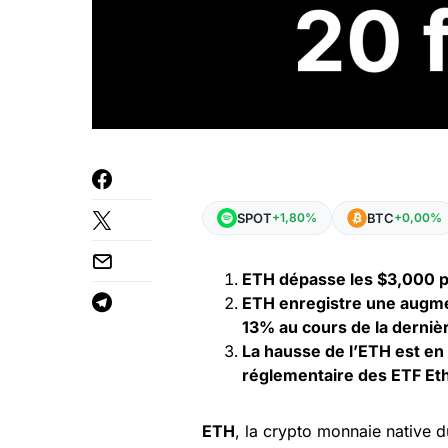
SPOT
BTC
+1,80%
+0,00%
ETH dépasse les $3,000 po
ETH enregistre une augme
13% au cours de la derni
La hausse de l’ETH est en 
réglementaire des ETF Et
ETH
, la crypto monnaie native 