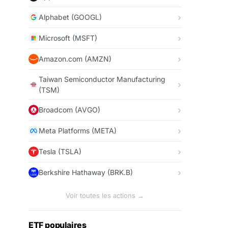
Alphabet (GOOGL)
Microsoft (MSFT)
Amazon.com (AMZN)
Taiwan Semiconductor Manufacturing
(TSM)
Broadcom (AVGO)
Meta Platforms (META)
Tesla (TSLA)
Berkshire Hathaway (BRK.B)
Voir toutes les actions →
ETF populaires