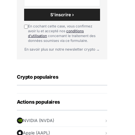
S'inscrire ›
En cochant cette case, vous confirmez
avoir lu et accepté nos
conditions
d'utilisation
concernant le traitement des
données soumises via ce formulaire.
En savoir plus sur notre newsletter crypto →
Crypto populaires
Actions populaires
NVIDIA (NVDA)
Apple (AAPL)