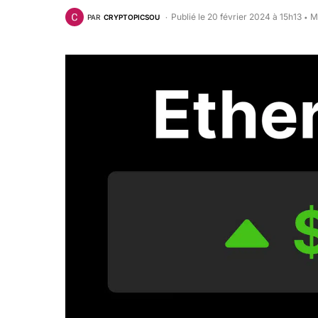
Publié le 20 février 2024 à 15h13
M
PAR
CRYPTOPICSOU
•