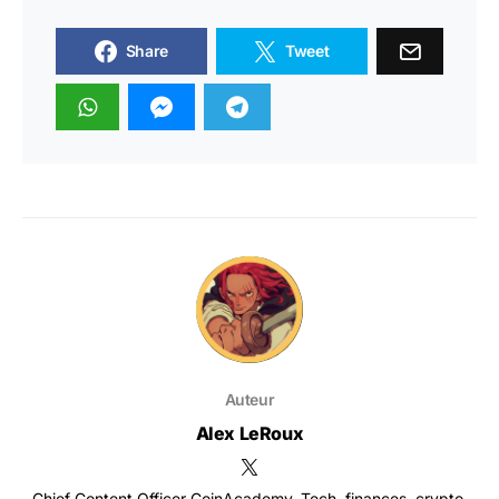
Share
Tweet
Auteur
Alex LeRoux
Chief Content Officer CoinAcademy. Tech, finances, crypto,