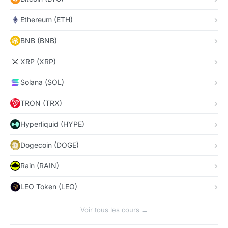
Ethereum (ETH)
BNB (BNB)
XRP (XRP)
Solana (SOL)
TRON (TRX)
Hyperliquid (HYPE)
Dogecoin (DOGE)
Rain (RAIN)
LEO Token (LEO)
Voir tous les cours →