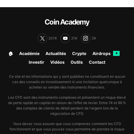
Coin Academy
201K
21K
3K
🏠︎
Académie
Actualités
Crypto
Airdrops
✦
Investir
Vidéos
Outils
Contact
Ce site et les informations qui y sont publiées ne constituent en aucun
cas des conseils en investissement ni une incitation quelconque à
acheter ou vendre des instruments financiers.
Les CFD sont des instruments complexes et présentent un risque élevé
de perte rapide en capital en raison de l'effet de levier. Entre 74 et 89 %
des comptes de clients de détail perdent de l'argent lors de la
négociation de CFD.
Vous devez vous assurer que vous comprenez comment les CFD
fonctionnent et que vous pouvez vous permettre de prendre le risque