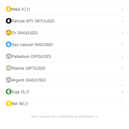
Maïs (C_1)
Pétrole WTI (WTI/USD)
Or (XAU/USD)
Gaz naturel (NG/USD)
Palladium (XPD/USD)
Platine (XPT/USD)
Argent (XAG/USD)
Soja (S_1)
Blé (W_1)
Voir toutes les matières premières →