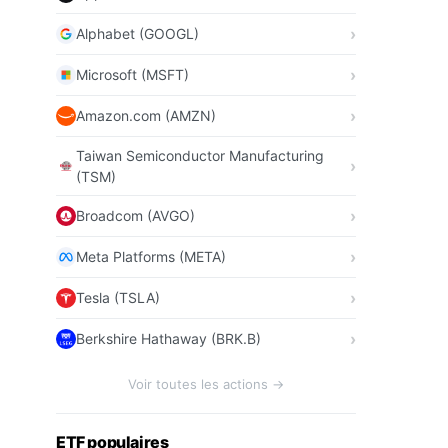
Alphabet (GOOGL)
Microsoft (MSFT)
Amazon.com (AMZN)
Taiwan Semiconductor Manufacturing
(TSM)
Broadcom (AVGO)
Meta Platforms (META)
Tesla (TSLA)
Berkshire Hathaway (BRK.B)
Voir toutes les actions →
ETF populaires