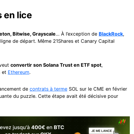
en lice
leton, Bitwise, Grayscale
… À l’exception de
BlackRock
,
a ligne de départ. Même 21Shares et Canary Capital
 veut
convertir son Solana Trust en ETF spot
,
n et
Ethereum
.
lancement de
contrats à terme
SOL sur le CME en février
uante du puzzle. Cette étape avait été décisive pour