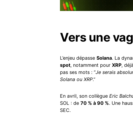
Vers une vag
L’enjeu dépasse
Solana
. La dyna
spot
, notamment pour
XRP
, déj
pas ses mots : “
Je serais absol
Solana ou XRP
.”
En avril, son collègue
Eric Balch
SOL : de
70 % à 90 %
. Une haus
SEC.