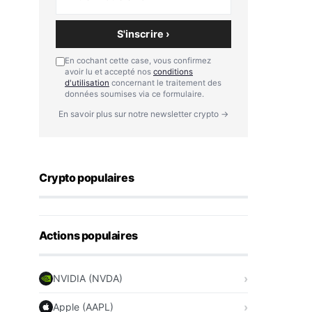
S'inscrire ›
En cochant cette case, vous confirmez
avoir lu et accepté nos
conditions
d'utilisation
concernant le traitement des
données soumises via ce formulaire.
En savoir plus sur notre newsletter crypto →
Crypto populaires
Actions populaires
NVIDIA (NVDA)
Apple (AAPL)