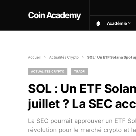
Coin Academy
🏠︎
Académie
Accueil
Actualités Crypto
SOL : Un ETF Solana Spot ap
ACTUALITÉS CRYPTO
TRADFI
SOL : Un ETF Sola
juillet ? La SEC ac
La SEC pourrait approuver un ETF Sola
révolution pour le marché crypto et l