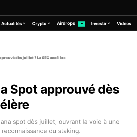
Airdrops
Actualités
Crypto
Investir
Vidéos
✦
prouvé dès juillet ? La SEC accélère
na Spot approuvé dès
célère
na spot dès juillet, ouvrant la voie à une
a reconnaissance du staking.