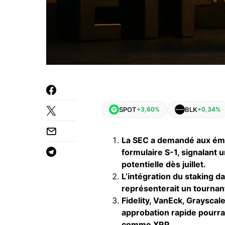
SPOT
BLK
+3,60%
+0,34%
La SEC a demandé aux éme
formulaire S-1, signalant 
potentielle dès juillet.
L’intégration du staking d
représenterait un tournant
Fidelity, VanEck, Grayscal
approbation rapide pourrai
comme XRP.