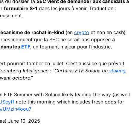
s du dossier, la
SEC vient de demander aux candidats à
ur
formulaire S-1
dans les jours à venir. Traduction :
rieusement.
écanisme de rachat in-kind
(en
crypto
et non en cash)
urces indiquent que la SEC ne serait pas opposée à
 dans les
ETF
, un tournant majeur pour l’industrie.
ert pourrait tomber en juillet. C’est aussi ce que prévoit
loomberg Intelligence
: “
Certains ETF Solana ou
staking
avant octobre
.”
in ETF Summer with Solana likely leading the way (as well
JSeyff
note this morning which includes fresh odds for
om/UMzih4oou7
nas)
June 10, 2025