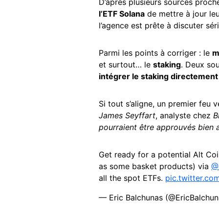
D’après plusieurs sources proche
l’ETF Solana
de mettre à jour le
l’agence est prête à discuter sé
Parmi les points à corriger : le
m
et surtout… le
staking
. Deux so
intégrer le staking directement
Si tout s’aligne, un premier feu v
James Seyffart
, analyste chez
B
pourraient être approuvés bien 
Get ready for a potential Alt Co
as some basket products) via
@
all the spot ETFs.
pic.twitter.c
— Eric Balchunas (@EricBalchu