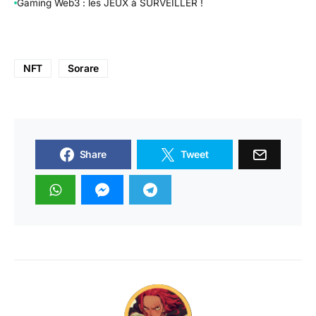
Gaming Web3 : les JEUX à SURVEILLER !
NFT
Sorare
Share
Tweet