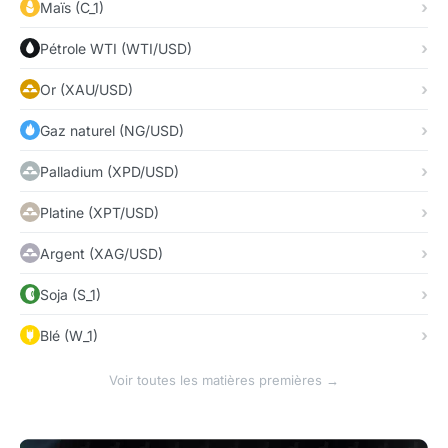
Maïs (C_1)
Pétrole WTI (WTI/USD)
Or (XAU/USD)
Gaz naturel (NG/USD)
Palladium (XPD/USD)
Platine (XPT/USD)
Argent (XAG/USD)
Soja (S_1)
Blé (W_1)
Voir toutes les matières premières →