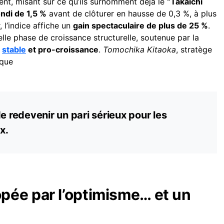
uent, misant sur ce qu’ils surnomment déjà le
“Takaichi
ondi de 1,5 %
avant de clôturer en hausse de 0,3 %, à plus
 l’indice affiche un
gain spectaculaire de plus de 25 %
.
lle phase de croissance structurelle, soutenue par la
t
stable
et pro-croissance
.
Tomochika Kitaoka
, stratège
 que
e redevenir un pari sérieux pour les
x.
ée par l’optimisme… et un