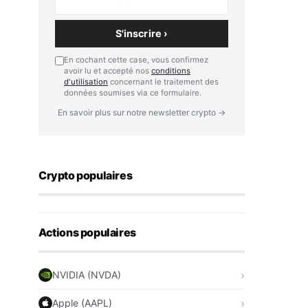
S'inscrire ›
En cochant cette case, vous confirmez
avoir lu et accepté nos
conditions
d'utilisation
concernant le traitement des
données soumises via ce formulaire.
En savoir plus sur notre newsletter crypto →
Crypto populaires
Actions populaires
NVIDIA (NVDA)
Apple (AAPL)