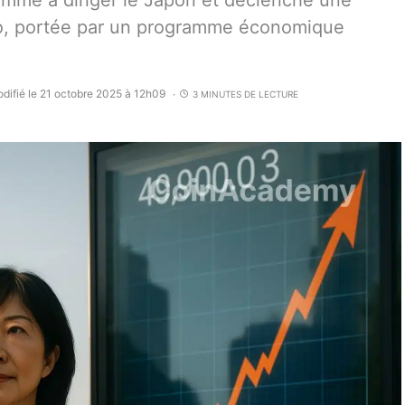
emme à diriger le Japon et déclenche une
yo, portée par un programme économique
difié le 21 octobre 2025 à 12h09
3 MINUTES DE LECTURE