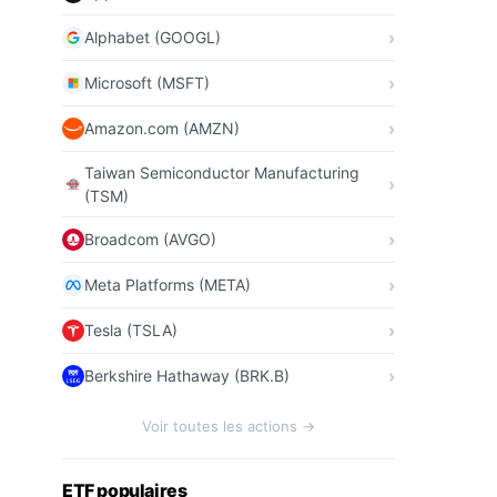
Alphabet (GOOGL)
Microsoft (MSFT)
Amazon.com (AMZN)
Taiwan Semiconductor Manufacturing
(TSM)
Broadcom (AVGO)
Meta Platforms (META)
Tesla (TSLA)
Berkshire Hathaway (BRK.B)
Voir toutes les actions →
ETF populaires