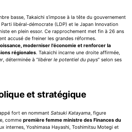
bre basse, Takaichi s’impose à la tête du gouvernement
 Parti libéral-démocrate (LDP) et le Japan Innovation
iste en plein essor. Ce rapprochement met fin à 26 ans
ent accusé de freiner les grandes réformes.
roissance, moderniser l’économie et renforcer la
sions régionales
. Takaichi incarne une droite affirmée,
er
, déterminée à “
libérer le potentiel du pays
” selon ses
lique et stratégique
frappé fort en nommant
Satsuki Katayama
, figure
ue, comme
première femme ministre des Finances du
aux internes, Yoshimasa Hayashi, Toshimitsu Motegi et