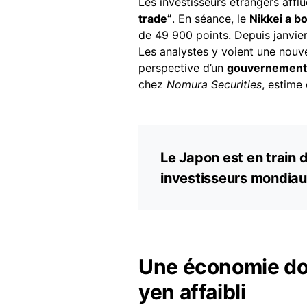
Les investisseurs étrangers affl
trade”
. En séance, le
Nikkei a b
de 49 900 points. Depuis janvier,
Les analystes y voient une nouve
perspective d’un
gouvernemen
chez
Nomura Securities
, estime
Le Japon est en train d
investisseurs mondiau
Une économie dop
yen affaibli