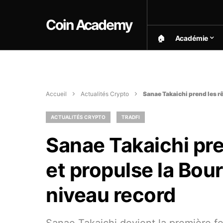
Coin Academy
🏠︎
Académie
Accueil
Actualités Crypto
Sanae Takaichi prend les r
ACTUALITÉS CRYPTO
TRADFI
Sanae Takaichi pr
et propulse la Bou
niveau record