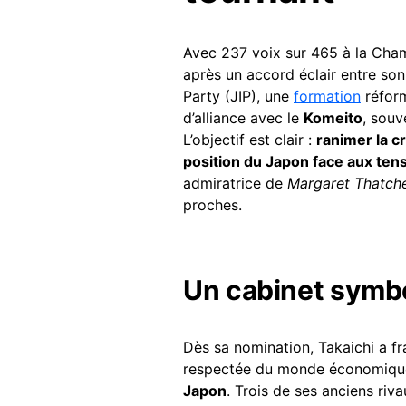
Avec 237 voix sur 465 à la Cham
après un accord éclair entre son
Party (JIP), une
formation
réform
d’alliance avec le
Komeito
, souv
L’objectif est clair :
ranimer la c
position du Japon face aux ten
admiratrice de
Margaret Thatch
proches.
Un cabinet symbo
Dès sa nomination, Takaichi a 
respectée du monde économiq
Japon
. Trois de ses anciens riv