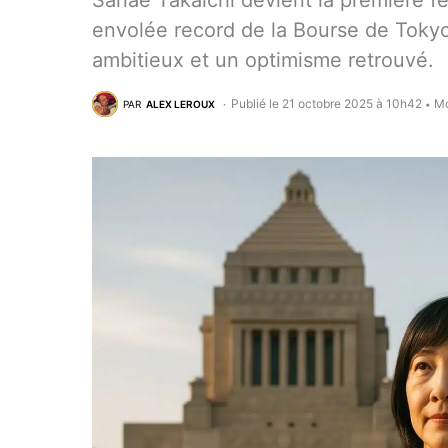
Sanae Takaichi devient la première f
envolée record de la Bourse de Tok
ambitieux et un optimisme retrouvé.
Publié le 21 octobre 2025 à 10h42
Mo
PAR
ALEX LEROUX
•