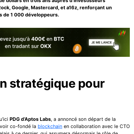
de dollars en trois ans auprès d’investisseurs
ck, Google, Mastercard, et a16z, renforçant un
s de 1 000 développeurs.
on stratégique pour
u’ici
PDG d’Aptos Labs
, a annoncé son départ de la
avoir co-fondé la
blockchain
en collaboration avec le CTO
relais à ce dernier, qui assumera désormais le rôle de