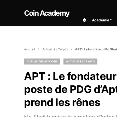
Coin Academy
🏠︎
Académie
Accueil
Actualités Crypto
APT : Le fondateur Mo Shai
ACTUALITÉS ALTCOINS
ACTUALITÉS CRYPTO
APT : Le fondateur
poste de PDG d’Ap
prend les rênes