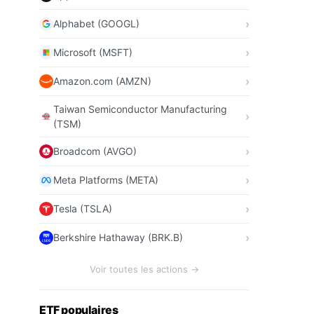
Alphabet (GOOGL)
Microsoft (MSFT)
Amazon.com (AMZN)
Taiwan Semiconductor Manufacturing
(TSM)
Broadcom (AVGO)
Meta Platforms (META)
Tesla (TSLA)
Berkshire Hathaway (BRK.B)
Voir toutes les actions →
ETF populaires