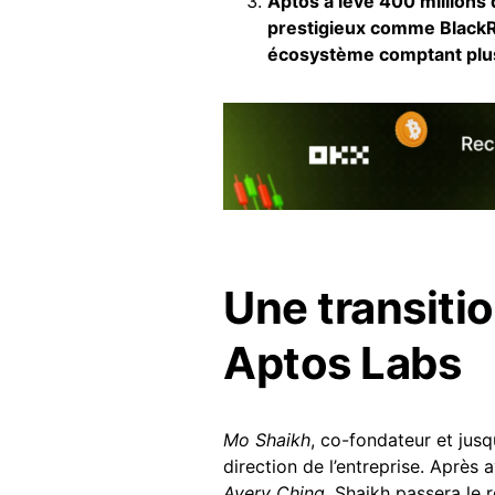
Aptos a levé 400 millions 
prestigieux comme BlackRo
écosystème comptant plu
Une transiti
Aptos Labs
Mo Shaikh
, co-fondateur et jusq
direction de l’entreprise. Après 
Avery Ching
, Shaikh passera le 