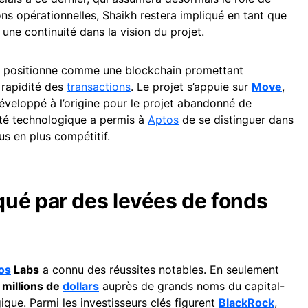
ons opérationnelles, Shaikh restera impliqué en tant que
 une continuité dans la vision du projet.
, se positionne comme une blockchain promettant
t rapidité des
transactions
. Le projet s’appuie sur
Move
,
veloppé à l’origine pour le projet abandonné de
cité technologique a permis à
Aptos
de se distinguer dans
s en plus compétitif.
ué par des levées de fonds
os
Labs
a connu des réussites notables. En seulement
 millions de
dollars
auprès de grands noms du capital-
gique. Parmi les investisseurs clés figurent
BlackRock
,