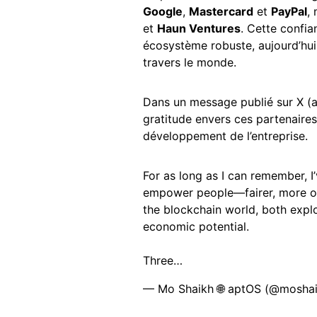
Google
,
Mastercard
et
PayPal
,
et
Haun Ventures
. Cette confia
écosystème robuste, aujourd’hui
travers le monde.
Dans un message publié sur X (
gratitude envers ces partenaires 
développement de l’entreprise.
For as long as I can remember, I
empower people—fairer, more op
the blockchain world, both explo
economic potential.
Three…
— Mo Shaikh 🌐 aptOS (@mosha