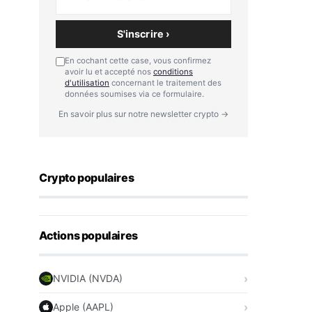
S'inscrire ›
En cochant cette case, vous confirmez
avoir lu et accepté nos
conditions
d'utilisation
concernant le traitement des
données soumises via ce formulaire.
En savoir plus sur notre newsletter crypto →
Crypto populaires
Actions populaires
NVIDIA (NVDA)
Apple (AAPL)