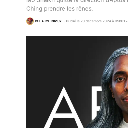
Mo Shaikh quitte la direction d’Aptos
Ching prendre les rênes.
Publié le 20 décembre 2024 à 09h01
PAR
ALEX LEROUX