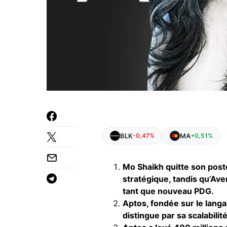
BLK
MA
-0,47%
+0,51%
Mo Shaikh quitte son post
stratégique, tandis qu’Ave
tant que nouveau PDG.
Aptos, fondée sur le lang
distingue par sa scalabili