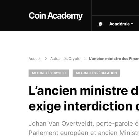
Coin Academy
🏠︎
Académie
Accueil
Actualités Crypto
L’ancien ministre des Finan
ACTUALITÉS CRYPTO
ACTUALITÉS RÉGULATION
L’ancien ministre 
exige interdiction 
Johan Van Overtveldt, porte-parole é
Parlement européen et ancien Minist