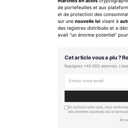
marchés en actifs
cryptographiq
de portefeuilles et aux platefor
et de protection des consomma
sur une
nouvelle loi
visant à
aut
des registres distribués et a dé
avait “un énorme potentiel” pour
Cet article vous a plu ? 
Rejoignez +40 000 abonnés. L'essen
En cochant cette case, vous confirmez
des données soumises via ce formulai
En sa