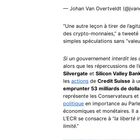
— Johan Van Overtveldt (@jvan
“Une autre leçon à tirer de l’agit
des crypto-monnaies,” a tweeté 
simples spéculations sans “vale
Si un gouvernement interdit les d
alors que les répercussions de 
Silvergate
et
Silicon Valley Ban
les
actions
de
Credit Suisse
à un
emprunter 53 milliards de doll
représente les Conservateurs et
politique
en importance au Parle
économiques et monétaires. Il a 
L’ECR se consacre à “
la liberté i
limité
.”