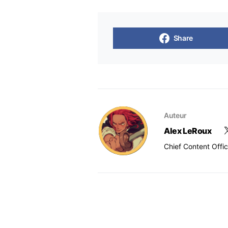
Share
Auteur
Alex LeRoux
Chief Content Offi