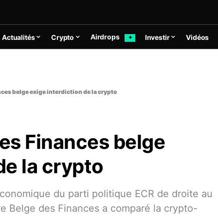
Airdrops
Actualités
Crypto
Investir
Vidéos
✦
ces belge exige interdiction de la crypto
des Finances belge
de la crypto
conomique du parti politique ECR de droite au
re Belge des Finances a comparé la crypto-