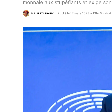
monnaie aux stupéfiants et exige son i
Publié le 17 mars 2023 à 13h46
Modi
PAR
ALEX LEROUX
•