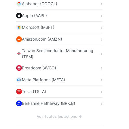
Alphabet (GOOGL)
Apple (AAPL)
Microsoft (MSFT)
Amazon.com (AMZN)
Taiwan Semiconductor Manufacturing
(TSM)
Broadcom (AVGO)
Meta Platforms (META)
Tesla (TSLA)
Berkshire Hathaway (BRK.B)
Voir toutes les actions →