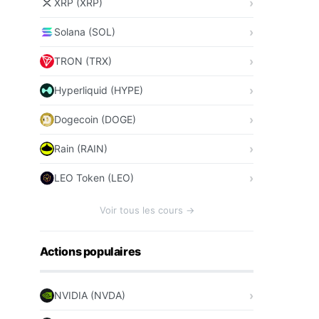
XRP (XRP)
Solana (SOL)
TRON (TRX)
Hyperliquid (HYPE)
Dogecoin (DOGE)
Rain (RAIN)
LEO Token (LEO)
Voir tous les cours →
Actions populaires
NVIDIA (NVDA)