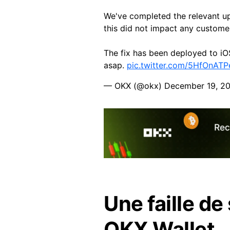
We've completed the relevant upg
this did not impact any custome
The fix has been deployed to i
asap.
pic.twitter.com/5HfOnATP
— OKX (@okx)
December 19, 2
Une faille de
OKX Wallet