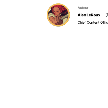
Auteur
Alex LeRoux
Chief Content Offi