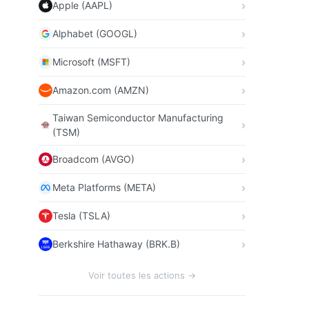
Apple (AAPL)
Alphabet (GOOGL)
Microsoft (MSFT)
Amazon.com (AMZN)
Taiwan Semiconductor Manufacturing
(TSM)
Broadcom (AVGO)
Meta Platforms (META)
Tesla (TSLA)
Berkshire Hathaway (BRK.B)
Voir toutes les actions →