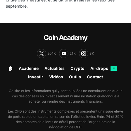
septembre.
Coin Academy
201K
21K
3K
🏠︎
Académie
Actualités
Crypto
Airdrops
✦
Investir
Vidéos
Outils
Contact
Ce site et les informations qui y sont publiées ne constituent en aucun
cas des conseils en investissement ni une incitation quelconque à
acheter ou vendre des instruments financiers.
Les CFD sont des instruments complexes et présentent un risque élevé
de perte rapide en capital en raison de l'effet de levier. Entre 74 et 89 %
des comptes de clients de détail perdent de l'argent lors de la
négociation de CFD.