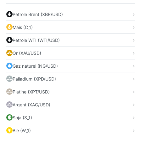
Pétrole Brent (XBR/USD)
Maïs (C_1)
Pétrole WTI (WTI/USD)
Or (XAU/USD)
Gaz naturel (NG/USD)
Palladium (XPD/USD)
Platine (XPT/USD)
Argent (XAG/USD)
Soja (S_1)
Blé (W_1)