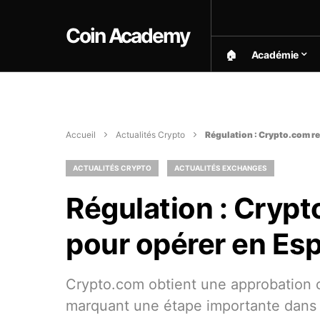
Coin Academy
🏠︎
Académie
Accueil
Actualités Crypto
Régulation : Crypto.com re
ACTUALITÉS CRYPTO
ACTUALITÉS EXCHANGES
Régulation : Crypto
pour opérer en Es
Crypto.com obtient une approbation c
marquant une étape importante dans