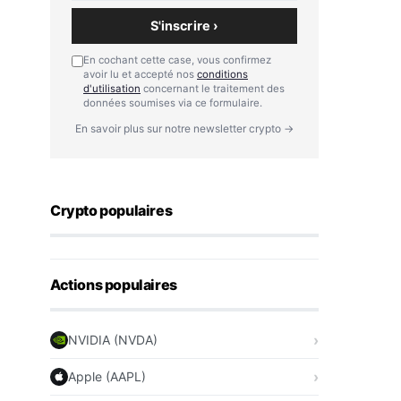
S'inscrire ›
En cochant cette case, vous confirmez
avoir lu et accepté nos
conditions
d'utilisation
concernant le traitement des
données soumises via ce formulaire.
En savoir plus sur notre newsletter crypto →
Crypto populaires
Actions populaires
NVIDIA (NVDA)
Apple (AAPL)