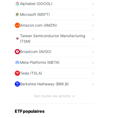
Alphabet (GOOGL)
Microsoft (MSFT)
Amazon.com (AMZN)
Taiwan Semiconductor Manufacturing
(TSM)
Broadcom (AVGO)
Meta Platforms (META)
Tesla (TSLA)
Berkshire Hathaway (BRK.B)
Voir toutes les actions →
ETF populaires