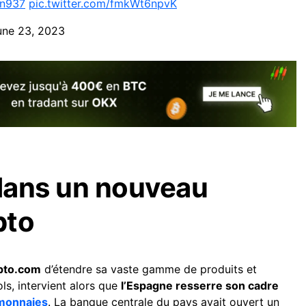
9n937
pic.twitter.com/fmkWt6npvK
une 23, 2023
dans un nouveau
pto
pto.com
d’étendre sa vaste gamme de produits et
ls, intervient alors que
l’Espagne resserre son cadre
monnaies
. La banque centrale du pays avait ouvert un