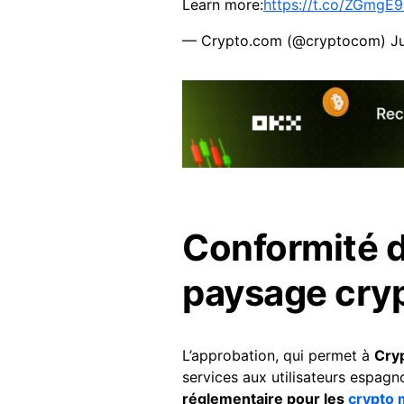
Learn more:
https://t.co/ZGmgE
— Crypto.com (@cryptocom)
J
Conformité 
paysage cry
L’approbation, qui permet à
Cry
services aux utilisateurs espagno
réglementaire pour les
crypto 