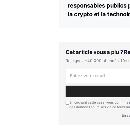
responsables publics 
la crypto et la technol
Cet article vous a plu ? 
Rejoignez +40 000 abonnés. L'essen
En cochant cette case, vous confirmez
des données soumises via ce formulai
En sa