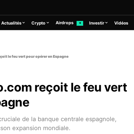
Airdrops
Actualités
Crypto
Investir
Vidéos
✦
çoit le feu vert pour opérer en Espagne
.com reçoit le feu vert
pagne
ruciale de la banque centrale espagnole,
 son expansion mondiale.