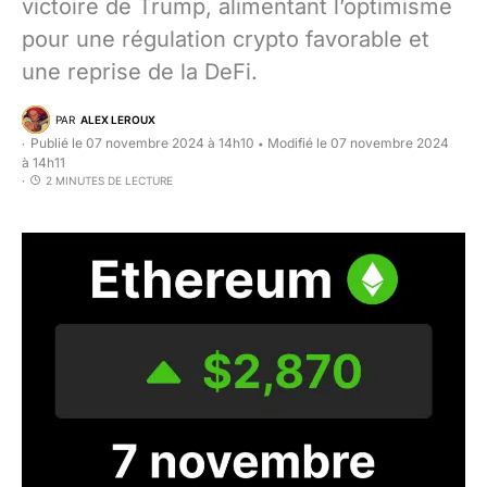
victoire de Trump, alimentant l’optimisme
pour une régulation crypto favorable et
une reprise de la DeFi.
PAR
ALEX LEROUX
Publié le 07 novembre 2024 à 14h10
Modifié le 07 novembre 2024
•
à 14h11
2 MINUTES DE LECTURE