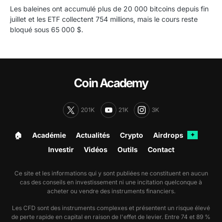
Les baleines ont accumulé plus de 20 000 bitcoins depuis fin
juillet et les ETF collectent 754 millions, mais le cours reste
bloqué sous 65 000 $.
Coin Academy
201K
21K
3K
🏠︎
Académie
Actualités
Crypto
Airdrops
✦
Investir
Vidéos
Outils
Contact
Ce site et les informations qui y sont publiées ne constituent en aucun
cas des conseils en investissement ni une incitation quelconque à
acheter ou vendre des instruments financiers.
Les CFD sont des instruments complexes et présentent un risque élevé
de perte rapide en capital en raison de l'effet de levier. Entre 74 et 89 %