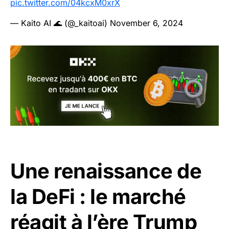
pic.twitter.com/04kcxM0xrX
— Kaito AI 🌊 (@_kaitoai)
November 6, 2024
Une renaissance de
la DeFi : le marché
réagit à l’ère Trump