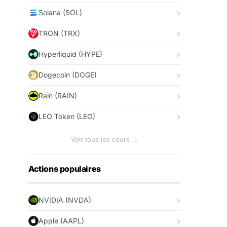
Solana (SOL)
TRON (TRX)
Hyperliquid (HYPE)
Dogecoin (DOGE)
Rain (RAIN)
LEO Token (LEO)
Voir tous les cours →
Actions populaires
NVIDIA (NVDA)
Apple (AAPL)