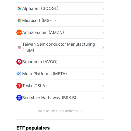
Alphabet (GOOGL)
Microsoft (MSFT)
Amazon.com (AMZN)
Taiwan Semiconductor Manufacturing
(TSM)
Broadcom (AVGO)
Meta Platforms (META)
Tesla (TSLA)
Berkshire Hathaway (BRK.B)
Voir toutes les actions →
ETF populaires