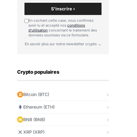
S'inscrire ›
En cochant cette case, vous confirmez
avoir lu et accepté nos
conditions
d'utilisation
concernant le traitement des
données soumises via ce formulaire.
En savoir plus sur notre newsletter crypto →
Crypto populaires
Bitcoin (BTC)
Ethereum (ETH)
BNB (BNB)
XRP (XRP)