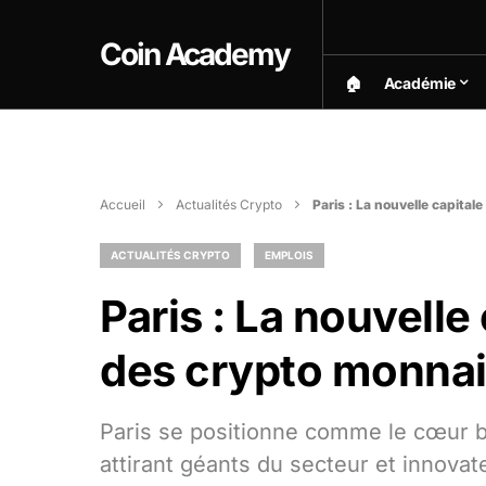
Coin Academy
🏠︎
Académie
Accueil
Actualités Crypto
Paris : La nouvelle capit
ACTUALITÉS CRYPTO
EMPLOIS
Paris : La nouvell
des crypto monnai
Paris se positionne comme le cœur b
attirant géants du secteur et innova