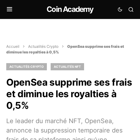
Coin Academy
Accueil
Actualités Crypto
OpenSea supprime ses frais et
diminue les royalties à 0,5%
ACTUALITÉS CRYPTO
ACTUALITÉS NFT
OpenSea supprime ses frais
et diminue les royalties à
0,5%
Le leader du marché NFT, OpenSea,
annonce la suppression temporaire des
frais de sa plateforme ainsi qu’une