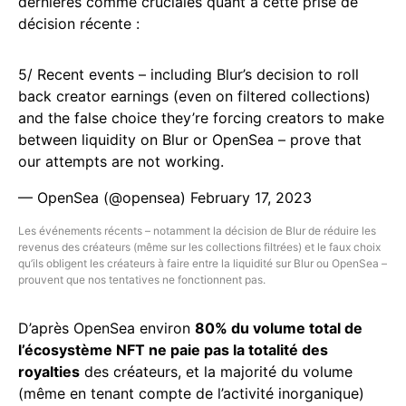
dernières comme cruciales quant à cette prise de
décision récente :
5/ Recent events – including Blur’s decision to roll
back creator earnings (even on filtered collections)
and the false choice they’re forcing creators to make
between liquidity on Blur or OpenSea – prove that
our attempts are not working.
— OpenSea (@opensea)
February 17, 2023
Les événements récents – notamment la décision de Blur de réduire les
revenus des créateurs (même sur les collections filtrées) et le faux choix
qu’ils obligent les créateurs à faire entre la liquidité sur Blur ou OpenSea –
prouvent que nos tentatives ne fonctionnent pas.
D’après OpenSea environ
80% du volume total de
l’écosystème NFT ne paie pas la totalité des
royalties
des créateurs, et la majorité du volume
(même en tenant compte de l’activité inorganique)