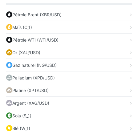
Pétrole Brent (XBR/USD)
Maïs (C_1)
Pétrole WTI (WTI/USD)
Or (XAU/USD)
Gaz naturel (NG/USD)
Palladium (XPD/USD)
Platine (XPT/USD)
Argent (XAG/USD)
Soja (S_1)
Blé (W_1)