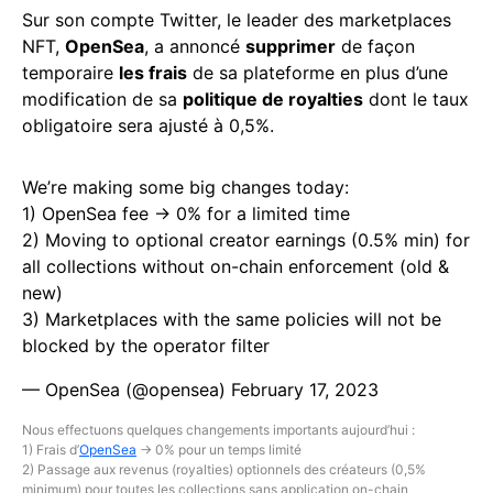
Sur son compte Twitter, le leader des marketplaces
NFT,
OpenSea
, a annoncé
supprimer
de façon
temporaire
les frais
de sa plateforme en plus d’une
modification de sa
politique de royalties
dont le taux
obligatoire sera ajusté à 0,5%.
We’re making some big changes today:
1) OpenSea fee → 0% for a limited time
2) Moving to optional creator earnings (0.5% min) for
all collections without on-chain enforcement (old &
new)
3) Marketplaces with the same policies will not be
blocked by the operator filter
— OpenSea (@opensea)
February 17, 2023
Nous effectuons quelques changements importants aujourd’hui :
1) Frais d’
OpenSea
→ 0% pour un temps limité
2) Passage aux revenus (royalties) optionnels des créateurs (0,5%
minimum) pour toutes les collections sans application on-chain