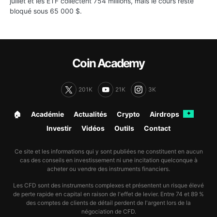
juillet et les ETF collectent 754 millions, mais le cours reste
bloqué sous 65 000 $.
Coin Academy
201K
21K
3K
🏠︎
Académie
Actualités
Crypto
Airdrops
✦
Investir
Vidéos
Outils
Contact
Ce site et les informations qui y sont publiées ne constituent en aucun
cas des conseils en investissement ni une incitation quelconque à
acheter ou vendre des instruments financiers.
Les CFD sont des instruments complexes et présentent un risque élevé
de perte rapide en capital en raison de l'effet de levier. Entre 74 et 89 %
des comptes de clients de détail perdent de l'argent lors de la
négociation de CFD.