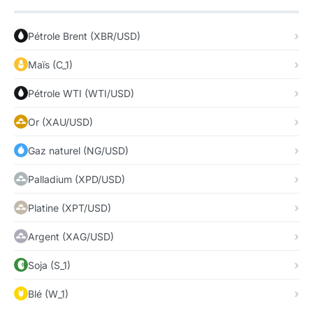
Pétrole Brent (XBR/USD)
Maïs (C_1)
Pétrole WTI (WTI/USD)
Or (XAU/USD)
Gaz naturel (NG/USD)
Palladium (XPD/USD)
Platine (XPT/USD)
Argent (XAG/USD)
Soja (S_1)
Blé (W_1)