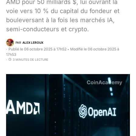
AMD pour 50 milliards $, lui ouvrant la
voie vers 10 % du capital du fondeur et
bouleversant à la fois les marchés IA,
semi-conducteurs et crypto.
PAR
ALEX LEROUX
Publié le 06 octobre 2025 à 17h52
Modifié le 06 octobre 2025 à
•
17h53
3 MINUTES DE LECTURE