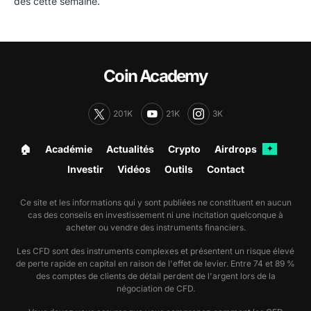
dès cette semaine.
Coin Academy
201K
21K
3K
🏠︎
Académie
Actualités
Crypto
Airdrops
✦
Investir
Vidéos
Outils
Contact
Ce site et les informations qui y sont publiées ne constituent en aucun
cas des conseils en investissement ni une incitation quelconque à
acheter ou vendre des instruments financiers.
Les CFD sont des instruments complexes et présentent un risque élevé
de perte rapide en capital en raison de l'effet de levier. Entre 74 et 89 %
des comptes de clients de détail perdent de l'argent lors de la
négociation de CFD.