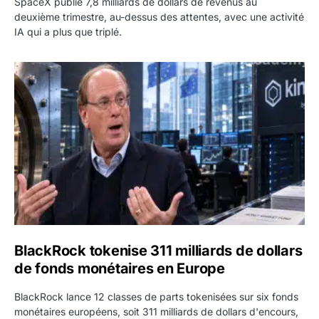
SpaceX publie 7,8 milliards de dollars de revenus au
deuxième trimestre, au-dessus des attentes, avec une activité
IA qui a plus que triplé.
BlackRock tokenise 311 milliards de dollars de fonds mo
BlackRock tokenise 311 milliards de dollars
de fonds monétaires en Europe
BlackRock lance 12 classes de parts tokenisées sur six fonds
monétaires européens, soit 311 milliards de dollars d'encours,