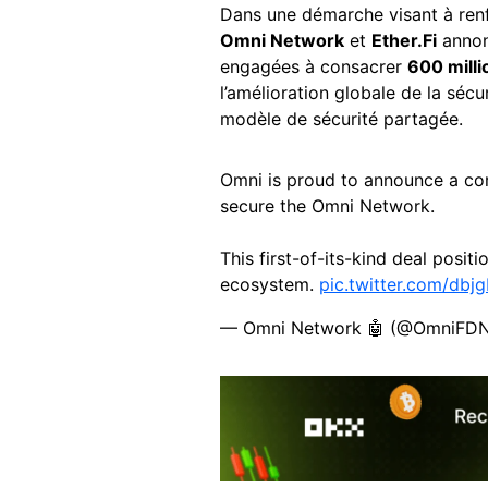
Dans une démarche visant à renf
Omni Network
et
Ether.Fi
annon
engagées à consacrer
600 milli
l’amélioration globale de la séc
modèle de sécurité partagée.
Omni is proud to announce a c
secure the Omni Network.
This first-of-its-kind deal posit
ecosystem.
pic.twitter.com/db
— Omni Network 🤖 (@OmniFD