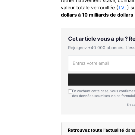
l’ether nativement staké, conna
valeur totale verrouillée (
TVL
) s
dollars à 10 milliards de dollars
Cet article vous a plu ? 
Rejoignez +40 000 abonnés. L'essen
En cochant cette case, vous confirmez
des données soumises via ce formulai
En sa
Retrouvez toute l'actualité
dans