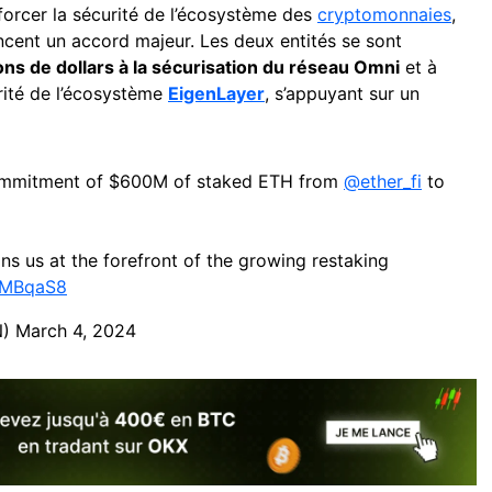
orcer la sécurité de l’écosystème des
cryptomonnaies
,
cent un accord majeur. Les deux entités se sont
ons de dollars à la sécurisation du réseau Omni
et à
urité de l’écosystème
EigenLayer
, s’appuyant sur un
ommitment of $600M of staked ETH from
@ether_fi
to
ions us at the forefront of the growing restaking
jgMBqaS8
N)
March 4, 2024