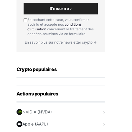
S'inscrire ›
En cochant cette case, vous confirmez
avoir lu et accepté nos
conditions
d'utilisation
concernant le traitement des
données soumises via ce formulaire.
En savoir plus sur notre newsletter crypto →
Crypto populaires
Actions populaires
NVIDIA (NVDA)
Apple (AAPL)