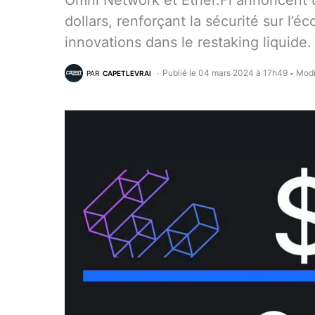
Omni Network et Ether.Fi annoncent u
dollars, renforçant la sécurité sur l’
innovations dans le restaking liquide.
Publié le 04 mars 2024 à 17h49
Modi
PAR
CAPETLEVRAI
•