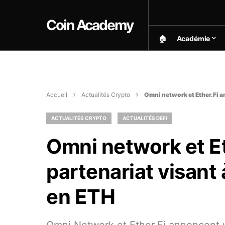
Coin Academy
🏠︎
Académie
Accueil
Actualités Crypto
Omni network et Ether.Fi a
ACTUALITÉS CRYPTO
ACTUALITÉS DEFI
Omni network et E
partenariat visant 
en ETH