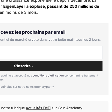
ît une croissance exponentielle depuis décembre. La
ur
EigenLayer a explosé, passant de 250 millions de
en moins de 3 mois.
Recevez les prochains par email
tiel du marché crypto dans votre boîte mail, tous les 2 jours.
S'inscrire ›
 avoir lu et accepté nos
conditions d'utilisation
concernant le traitement
re.
voir plus sur notre newsletter crypto →
 notre rubrique
Actualités DeFi
sur Coin Academy.