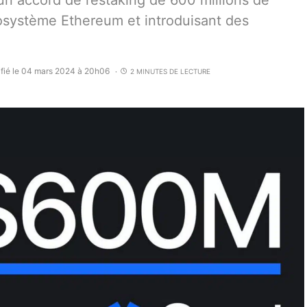
n accord de restaking de 600 millions de
écosystème Ethereum et introduisant des
fié le 04 mars 2024 à 20h06
2 MINUTES DE LECTURE