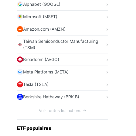
Alphabet (GOOGL)
Microsoft (MSFT)
Amazon.com (AMZN)
Taiwan Semiconductor Manufacturing
(TSM)
Broadcom (AVGO)
Meta Platforms (META)
Tesla (TSLA)
Berkshire Hathaway (BRK.B)
Voir toutes les actions →
ETF populaires