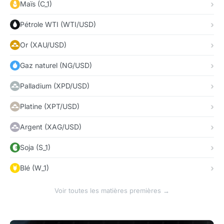
Maïs (C_1)
Pétrole WTI (WTI/USD)
Or (XAU/USD)
Gaz naturel (NG/USD)
Palladium (XPD/USD)
Platine (XPT/USD)
Argent (XAG/USD)
Soja (S_1)
Blé (W_1)
Voir toutes les matières premières →