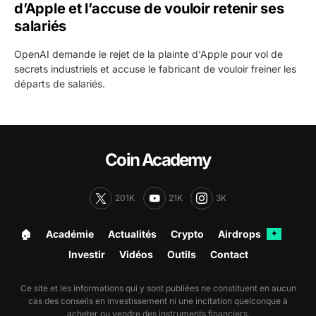
d’Apple et l’accuse de vouloir retenir ses
salariés
OpenAI demande le rejet de la plainte d'Apple pour vol de
secrets industriels et accuse le fabricant de vouloir freiner les
départs de salariés.
Coin Academy
201K
21K
3K
🏠︎
Académie
Actualités
Crypto
Airdrops
✦
Investir
Vidéos
Outils
Contact
Ce site et les informations qui y sont publiées ne constituent en aucun
cas des conseils en investissement ni une incitation quelconque à
acheter ou vendre des instruments financiers.