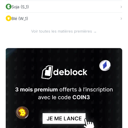
Soja (S_1)
Blé (W_1)
Voir toutes les matières premières →