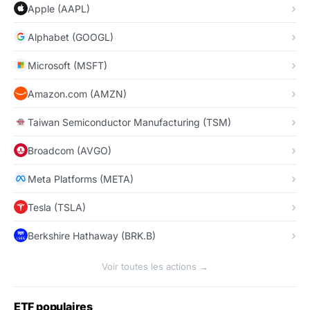
Apple (AAPL)
Alphabet (GOOGL)
Microsoft (MSFT)
Amazon.com (AMZN)
Taiwan Semiconductor Manufacturing (TSM)
Broadcom (AVGO)
Meta Platforms (META)
Tesla (TSLA)
Berkshire Hathaway (BRK.B)
Voir toutes les actions →
ETF populaires