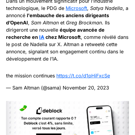
Dans un mouvement significatif pour l’industrie
technologique, le PDG de
Microsoft
,
Satya Nadella
, a
annoncé
l'embauche des anciens dirigeants
d’OpenAI
,
Sam Altman
et
Greg Brockman
. Ils
dirigeront une nouvelle
équipe avancée de
recherche en
IA
chez Microsoft
, comme révélé dans
le post de Nadella sur X. Altman a retweeté cette
annonce, signalant son engagement continu dans le
développement de l’IA.
the mission continues
https://t.co/d1pHiFxcSe
— Sam Altman (@sama)
November 20, 2023