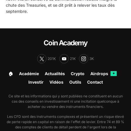
chute des Treasuries, et se dit prêt à relever les taux dès
septembre.
Coin Academy
201K
21K
3K
🏠︎
Académie
Actualités
Crypto
Airdrops
✦
Investir
Vidéos
Outils
Contact
Ce site et les informations qui y sont publiées ne constituent en aucun
cas des conseils en investissement ni une incitation quelconque à
acheter ou vendre des instruments financiers.
Les CFD sont des instruments complexes et présentent un risque élevé
de perte rapide en capital en raison de l'effet de levier. Entre 74 et 89 %
des comptes de clients de détail perdent de l'argent lors de la