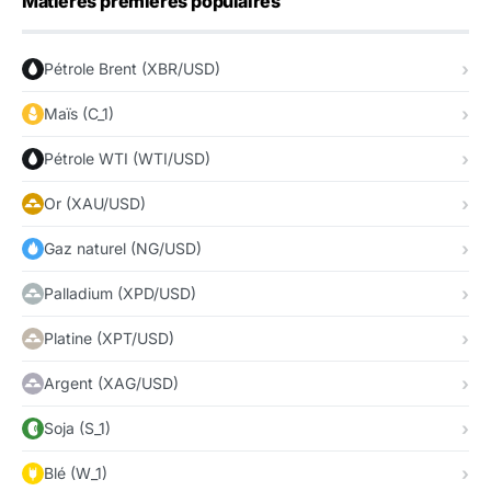
Matières premières populaires
Pétrole Brent (XBR/USD)
Maïs (C_1)
Pétrole WTI (WTI/USD)
Or (XAU/USD)
Gaz naturel (NG/USD)
Palladium (XPD/USD)
Platine (XPT/USD)
Argent (XAG/USD)
Soja (S_1)
Blé (W_1)