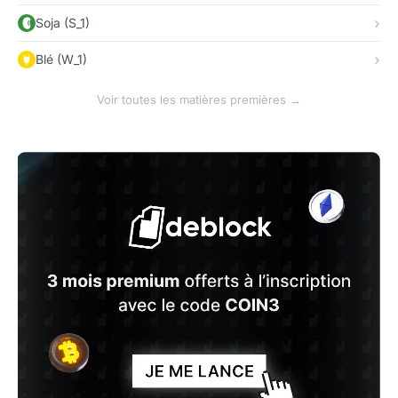
Soja (S_1)
Blé (W_1)
Voir toutes les matières premières →