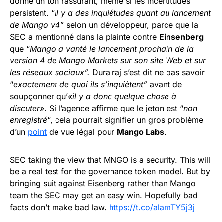
donné un ton rassurant, même si les incertitudes
persistent. “
Il y a des inquiétudes quant au lancement
de Mango v4”
selon un développeur, parce que la
SEC a mentionné dans la plainte contre
Einsenberg
que “
Mango a vanté le lancement prochain de la
version 4 de Mango Markets sur son site Web et sur
les réseaux sociaux”.
Durairaj s’est dit ne pas savoir
“
exactement de quoi ils s’inquiètent”
avant de
soupçonner qu’
«il y a donc quelque chose à
discuter»
. Si l’agence affirme que le jeton est “
non
enregistré
“, cela pourrait signifier un gros problème
d’un
point
de vue légal pour
Mango Labs
.
SEC taking the view that MNGO is a security. This will
be a real test for the governance token model. But by
bringing suit against Eisenberg rather than Mango
team the SEC may get an easy win. Hopefully bad
facts don’t make bad law.
https://t.co/alamTY5j3j