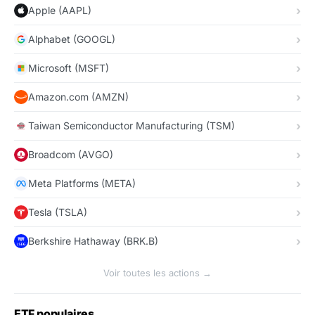
Apple (AAPL)
Alphabet (GOOGL)
Microsoft (MSFT)
Amazon.com (AMZN)
Taiwan Semiconductor Manufacturing (TSM)
Broadcom (AVGO)
Meta Platforms (META)
Tesla (TSLA)
Berkshire Hathaway (BRK.B)
Voir toutes les actions →
ETF populaires