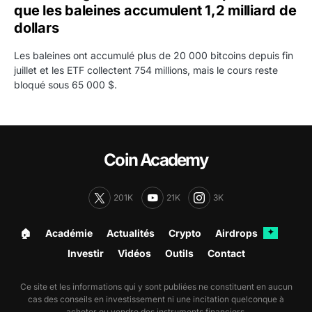
que les baleines accumulent 1,2 milliard de
dollars
Les baleines ont accumulé plus de 20 000 bitcoins depuis fin
juillet et les ETF collectent 754 millions, mais le cours reste
bloqué sous 65 000 $.
Coin Academy
201K
21K
3K
🏠︎
Académie
Actualités
Crypto
Airdrops
✦
Investir
Vidéos
Outils
Contact
Ce site et les informations qui y sont publiées ne constituent en aucun
cas des conseils en investissement ni une incitation quelconque à
acheter ou vendre des instruments financiers.