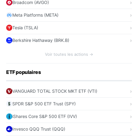
Broadcom (AVGO)
Meta Platforms (META)
Tesla (TSLA)
Berkshire Hathaway (BRK.B)
Voir toutes les actions →
ETF populaires
VANGUARD TOTAL STOCK MKT ETF (VTI)
SPDR S&P 500 ETF Trust (SPY)
iShares Core S&P 500 ETF (IVV)
Invesco QQQ Trust (QQQ)