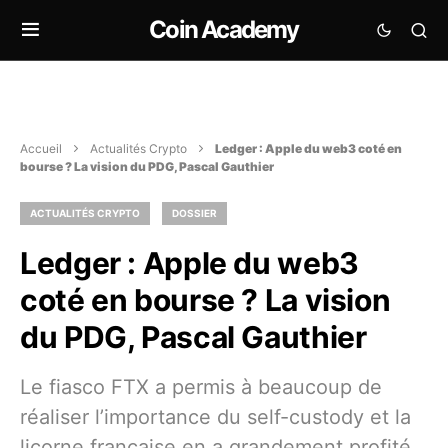
Coin Academy
Accueil
Actualités Crypto
Ledger : Apple du web3 coté en
bourse ? La vision du PDG, Pascal Gauthier
ACTUALITÉS CRYPTO
DOSSIER
Ledger : Apple du web3
coté en bourse ? La vision
du PDG, Pascal Gauthier
Le fiasco FTX a permis à beaucoup de
réaliser l’importance du self-custody et la
licorne française en a grandement profité.