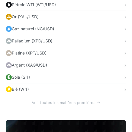
Pétrole WTI (WTI/USD)
Or (XAU/USD)
Gaz naturel (NG/USD)
Palladium (XPD/USD)
Platine (XPT/USD)
Argent (XAG/USD)
Soja (S_1)
Blé (W_1)
Voir toutes les matières premières →