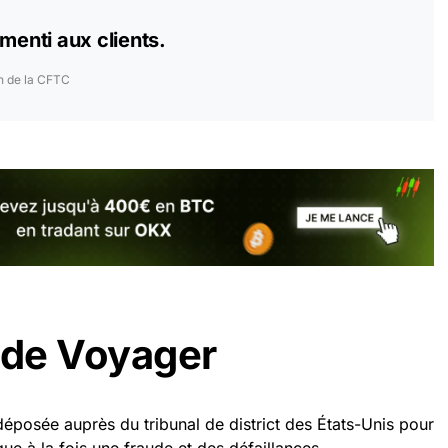
menti aux clients.
on de la CFTC
 de Voyager
déposée auprès du tribunal de district des États-Unis pour
gue à la fois une fraude et des défaillances