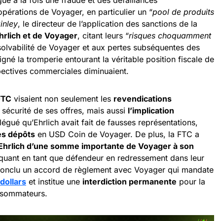
pérations de Voyager, en particulier un “
pool de produits
inley
, le directeur de l’application des sanctions de la
hrlich et de Voyager
, citant leurs “
risques choquamment
insolvabilité de Voyager et aux pertes subséquentes des
igné la tromperie entourant la véritable position fiscale de
ectives commerciales diminuaient.
FTC
visaient non seulement les
revendications
 sécurité de ses offres, mais aussi
l’implication
allégué qu’Ehrlich avait fait de fausses représentations,
les dépôts
en USD Coin de Voyager. De plus, la FTC a
’Ehrlich d’une somme importante de Voyager à son
pliquant en tant que défendeur en redressement dans leur
conclu un accord de règlement avec Voyager qui mandate
dollars
et institue une
interdiction permanente
pour la
onsommateurs.