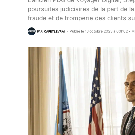
L’ancien PDG de Voyager Digital, Ste
poursuites judiciaires de la part de 
fraude et de tromperie des clients sur
Publié le 13 octobre 2023 à 00h02
Mo
PAR
CAPETLEVRAI
•