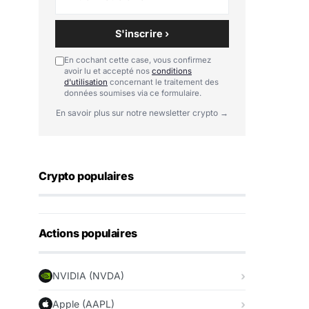
S'inscrire ›
En cochant cette case, vous confirmez
avoir lu et accepté nos
conditions
d'utilisation
concernant le traitement des
données soumises via ce formulaire.
En savoir plus sur notre newsletter crypto →
Crypto populaires
Actions populaires
NVIDIA (NVDA)
Apple (AAPL)