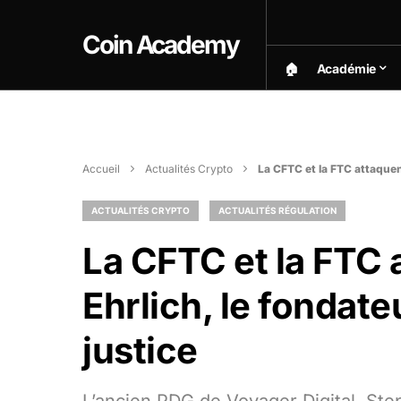
Coin Academy
🏠︎
Académie
Accueil
Actualités Crypto
La CFTC et la FTC attaquen
ACTUALITÉS CRYPTO
ACTUALITÉS RÉGULATION
La CFTC et la FTC 
Ehrlich, le fondat
justice