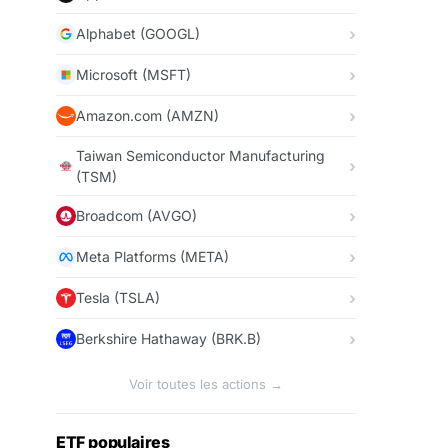
Alphabet (GOOGL)
Microsoft (MSFT)
Amazon.com (AMZN)
Taiwan Semiconductor Manufacturing
(TSM)
Broadcom (AVGO)
Meta Platforms (META)
Tesla (TSLA)
Berkshire Hathaway (BRK.B)
Voir toutes les actions →
ETF populaires