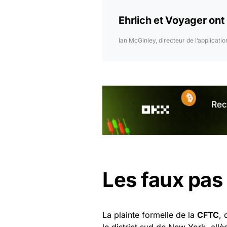
Ehrlich et Voyager ont 
Ian McGinley, directeur de l’applicati
Les faux pas
La plainte formelle de la
CFTC
, 
le district sud de New York, allè