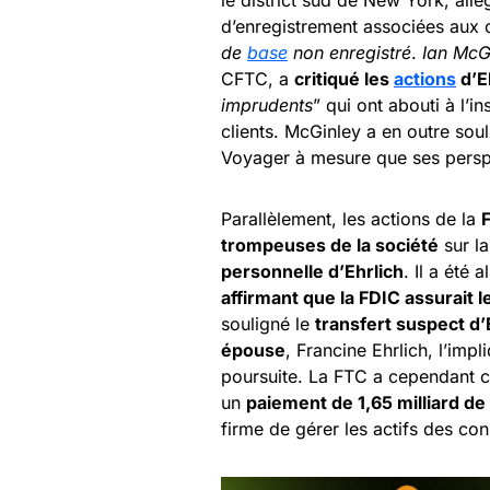
d’enregistrement associées aux o
de
base
non enregistré
.
Ian McG
CFTC, a
critiqué les
actions
d’E
imprudents
” qui ont abouti à l’
clients. McGinley a en outre soul
Voyager à mesure que ses persp
Parallèlement, les actions de la
trompeuses de la société
sur la
personnelle d’Ehrlich
. Il a été 
affirmant que la FDIC assurait 
souligné le
transfert suspect d
épouse
, Francine Ehrlich, l’im
poursuite. La FTC a cependant 
un
paiement de 1,65 milliard de
firme de gérer les actifs des c