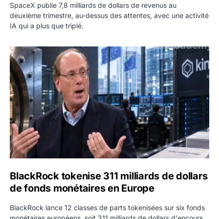
SpaceX publie 7,8 milliards de dollars de revenus au
deuxième trimestre, au-dessus des attentes, avec une activité
IA qui a plus que triplé.
BlackRock tokenise 311 milliards de dollars de fonds mo
BlackRock tokenise 311 milliards de dollars
de fonds monétaires en Europe
BlackRock lance 12 classes de parts tokenisées sur six fonds
monétaires européens, soit 311 milliards de dollars d'encours,