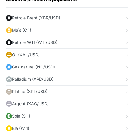
Pétrole Brent (XBR/USD)
Maïs (C_1)
Pétrole WTI (WTI/USD)
Or (XAU/USD)
Gaz naturel (NG/USD)
Palladium (XPD/USD)
Platine (XPT/USD)
Argent (XAG/USD)
Soja (S_1)
Blé (W_1)