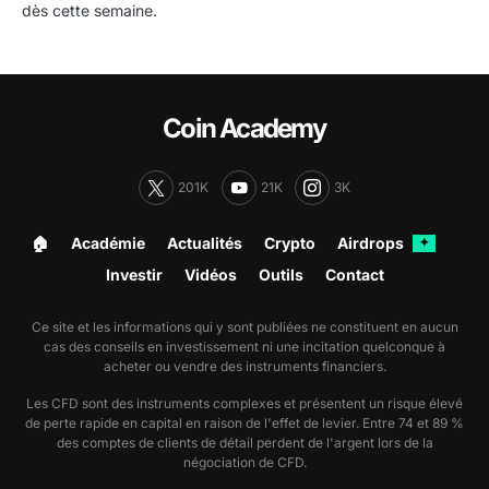
dès cette semaine.
Coin Academy
201K
21K
3K
🏠︎
Académie
Actualités
Crypto
Airdrops
✦
Investir
Vidéos
Outils
Contact
Ce site et les informations qui y sont publiées ne constituent en aucun
cas des conseils en investissement ni une incitation quelconque à
acheter ou vendre des instruments financiers.
Les CFD sont des instruments complexes et présentent un risque élevé
de perte rapide en capital en raison de l'effet de levier. Entre 74 et 89 %
des comptes de clients de détail perdent de l'argent lors de la
négociation de CFD.