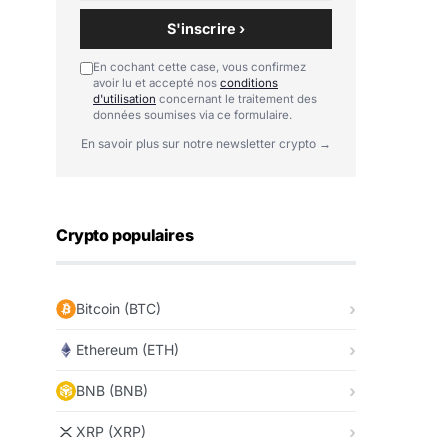
S'inscrire ›
En cochant cette case, vous confirmez
avoir lu et accepté nos
conditions
d'utilisation
concernant le traitement des
données soumises via ce formulaire.
En savoir plus sur notre newsletter crypto →
Crypto populaires
Bitcoin (BTC)
Ethereum (ETH)
BNB (BNB)
XRP (XRP)