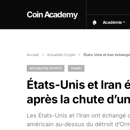
Coin Academy
🏠︎
Académie
Accueil
Actualités Crypto
États-Unis et Iran échange
ACTUALITÉS CRYPTO
TRADFI
États-Unis et Iran
après la chute d’u
Les États-Unis et l’Iran ont échangé 
américain au-dessus du détroit d’Ormu