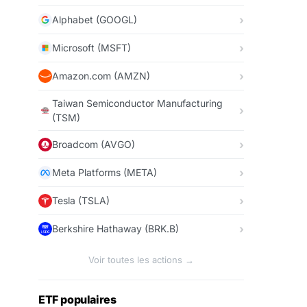
Alphabet (GOOGL)
Microsoft (MSFT)
Amazon.com (AMZN)
Taiwan Semiconductor Manufacturing
(TSM)
Broadcom (AVGO)
Meta Platforms (META)
Tesla (TSLA)
Berkshire Hathaway (BRK.B)
Voir toutes les actions →
ETF populaires