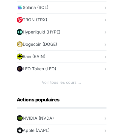
Solana (SOL)
TRON (TRX)
Hyperliquid (HYPE)
Dogecoin (DOGE)
Rain (RAIN)
LEO Token (LEO)
Voir tous les cours →
Actions populaires
NVIDIA (NVDA)
Apple (AAPL)