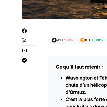
WTI
BTC
-1,36%
+0,00%
Ce qu’il faut retenir :
Washington et Téh
chute d’un hélicop
d’Ormuz.
C’est la plus fort
conclu il y a deux