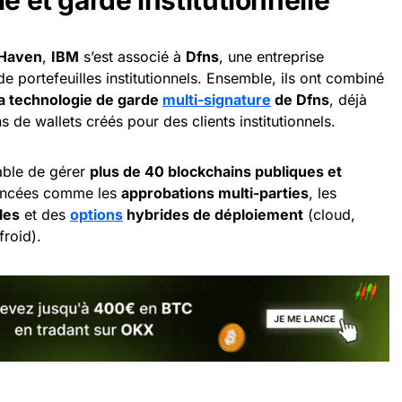
 Haven
,
IBM
s’est associé à
Dfns
, une entreprise
 de portefeuilles institutionnels. Ensemble, ils ont combiné
la technologie de garde
multi-signature
de Dfns
, déjà
 de wallets créés pour des clients institutionnels.
pable de gérer
plus de 40 blockchains publiques et
vancées comme les
approbations multi-parties
, les
les
et des
options
hybrides de déploiement
(cloud,
froid).