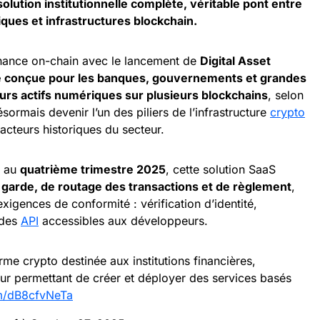
olution institutionnelle complète, véritable pont entre
ques et infrastructures blockchain.
finance on-chain avec le lancement de
Digital Asset
e conçue pour les banques, gouvernements et grandes
eurs actifs numériques sur plusieurs blockchains
, selon
sormais devenir l’un des piliers de l’infrastructure
crypto
acteurs historiques du secteur.
e au
quatrième trimestre 2025
, cette solution SaaS
e
garde, de routage des transactions et de règlement
,
exigences de conformité : vérification d’identité,
 des
API
accessibles aux développeurs.
rme crypto destinée aux institutions financières,
eur permettant de créer et déployer des services basés
om/dB8cfvNeTa