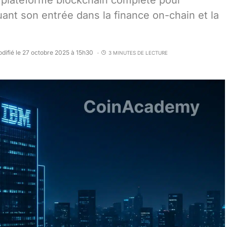
e plateforme blockchain complète pour
ant son entrée dans la finance on-chain et la
difié le 27 octobre 2025 à 15h30
3 MINUTES DE LECTURE