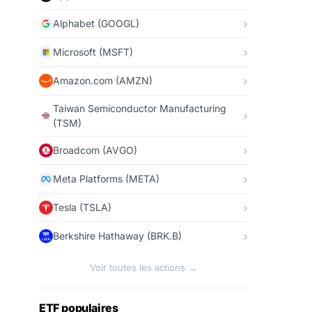
Alphabet (GOOGL)
Microsoft (MSFT)
Amazon.com (AMZN)
Taiwan Semiconductor Manufacturing
(TSM)
Broadcom (AVGO)
Meta Platforms (META)
Tesla (TSLA)
Berkshire Hathaway (BRK.B)
Voir toutes les actions →
ETF populaires