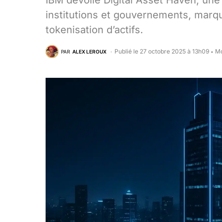
IBM dévoile Digital Asset Haven, un
institutions et gouvernements, marqu
tokenisation d’actifs.
Publié le 27 octobre 2025 à 13h09
Mo
PAR
ALEX LEROUX
•