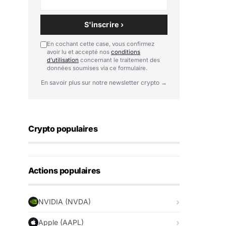
S'inscrire ›
En cochant cette case, vous confirmez
avoir lu et accepté nos
conditions
d'utilisation
concernant le traitement des
données soumises via ce formulaire.
En savoir plus sur notre newsletter crypto →
Crypto populaires
Actions populaires
NVIDIA (NVDA)
Apple (AAPL)