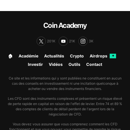
Coin Academy
201K
21K
3K
🏠︎
Académie
Actualités
Crypto
Airdrops
✦
Investir
Vidéos
Outils
Contact
Ce site et les informations qui y sont publiées ne constituent en aucun
cas des conseils en investissement ni une incitation quelconque à
acheter ou vendre des instruments financiers.
Les CFD sont des instruments complexes et présentent un risque élevé
de perte rapide en capital en raison de l'effet de levier. Entre 74 et 89 %
des comptes de clients de détail perdent de l'argent lors de la
négociation de CFD.
Vous devez vous assurer que vous comprenez comment les CFD
fonctionnent et que vous pouvez vous permettre de prendre le risque