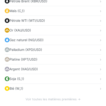
Pétrole Brent (XBR/USD)
Maïs (C_1)
Pétrole WTI (WTI/USD)
Or (XAU/USD)
Gaz naturel (NG/USD)
Palladium (XPD/USD)
Platine (XPT/USD)
Argent (XAG/USD)
Soja (S_1)
Blé (W_1)
Voir toutes les matières premières →