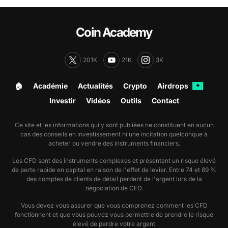
Coin Academy
201K
21K
3K
🏠︎
Académie
Actualités
Crypto
Airdrops
✦
Investir
Vidéos
Outils
Contact
Ce site et les informations qui y sont publiées ne constituent en aucun
cas des conseils en investissement ni une incitation quelconque à
acheter ou vendre des instruments financiers.
Les CFD sont des instruments complexes et présentent un risque élevé
de perte rapide en capital en raison de l'effet de levier. Entre 74 et 89 %
des comptes de clients de détail perdent de l'argent lors de la
négociation de CFD.
Vous devez vous assurer que vous comprenez comment les CFD
fonctionnent et que vous pouvez vous permettre de prendre le risque
élevé de perdre votre argent