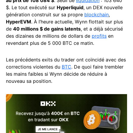
au prix de 108 084 $
. Seuil de
liquidation
: 103 640
$. Le tout exécuté sur
Hyperliquid
, un DEX nouvelle
génération construit sur sa propre
blockchain
,
HyperEVM
. À l’heure actuelle, Wynn flottait sur plus
de
40 millions $ de gains latents
, et a déjà sécurisé
des dizaines de millions de dollars de
profits
en
revendant plus de 5 000 BTC ce matin.
Les précédents exits du trader ont coïncidé avec des
corrections violentes du
BTC
. De quoi faire trembler
les mains faibles si Wynn décide de réduire à
nouveau sa position.