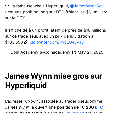
🚨 La fameuse whale Hyperliquid,
@JamesWynnReal
,
tient une position long sur BTC frôlant les $1,1 milliard
sur le DEX.
Il affiche déjà un profit latent de près de $16 millions
sur ce trade seul, avec un prix de liquidation à
$103,650 🥶
pic.twitter.com/RvcLO4JVTJ
— Coin Academy (@coinacademy_fr)
May 21, 2025
James Wynn mise gros sur
Hyperliquid
L’adresse “
0x507
”, associée au trader pseudonyme
James Wynn
, a ouvert une
position de 10 200
BTC