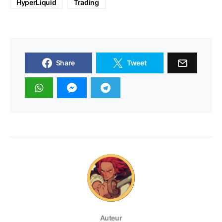
HyperLiquid
Trading
Share
Tweet
Auteur