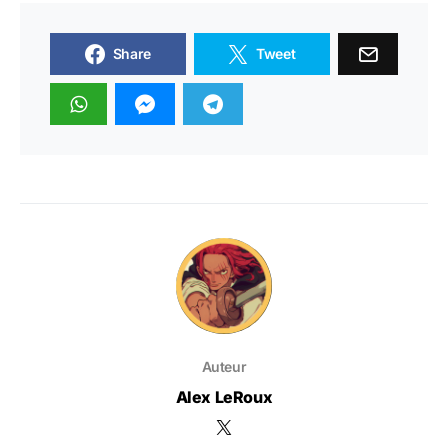
Share
Tweet
Auteur
Alex LeRoux