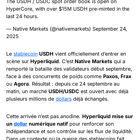
The USDH / USDC spot order book is open on
HyperCore, with over $15M USDH pre-minted in the
last 24 hours.
— Native Markets (@nativemarkets)
September 24,
2025
Le
stablecoin
USDH
vient officiellement d’entrer en
scène sur
Hyperliquid
. C’est
Native Markets
qui a
remporté la bataille des validateurs début septembre,
face à des concurrents de poids comme
Paxos, Frax
ou
Agora
. Résultat : depuis ce 24 septembre au
matin, un marché
USDH/USDC
est ouvert avec déjà
plusieurs millions de
dollars
déjà échangés.
Cette arrivée n’est pas anodine.
Hyperliquid mise sur
un
dollar
numérique natif
pour renforcer son
indépendance et son contrôle sur les flux de liquidité.
Dans un contexte où la guerre des stablecoins fait