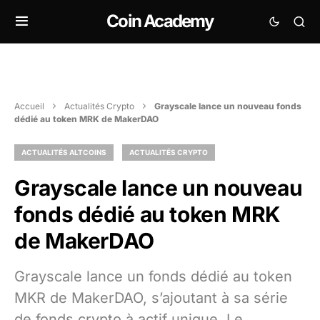
Coin Academy
Accueil
Actualités Crypto
Grayscale lance un nouveau fonds
dédié au token MRK de MakerDAO
ACTUALITÉS ALTCOINS
ACTUALITÉS CRYPTO
Grayscale lance un nouveau
fonds dédié au token MRK
de MakerDAO
Grayscale lance un fonds dédié au token
MKR de MakerDAO, s’ajoutant à sa série
de fonds crypto à actif unique. Le