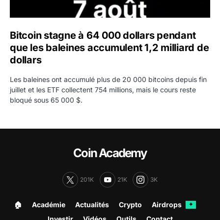
Bitcoin stagne à 64 000 dollars pendant
que les baleines accumulent 1,2 milliard de
dollars
Les baleines ont accumulé plus de 20 000 bitcoins depuis fin
juillet et les ETF collectent 754 millions, mais le cours reste
bloqué sous 65 000 $.
Coin Academy
201K
21K
3K
🏠︎
Académie
Actualités
Crypto
Airdrops
✦
Investir
Vidéos
Outils
Contact