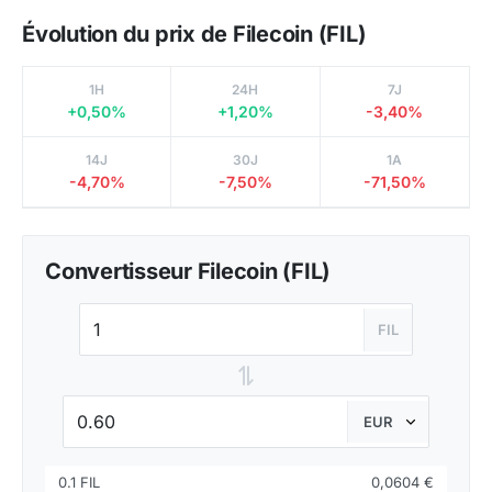
Évolution du prix de Filecoin (FIL)
1H
24H
7J
+0,50%
+1,20%
-3,40%
14J
30J
1A
-4,70%
-7,50%
-71,50%
Convertisseur Filecoin (FIL)
FIL
⇌
0.1 FIL
0,0604 €