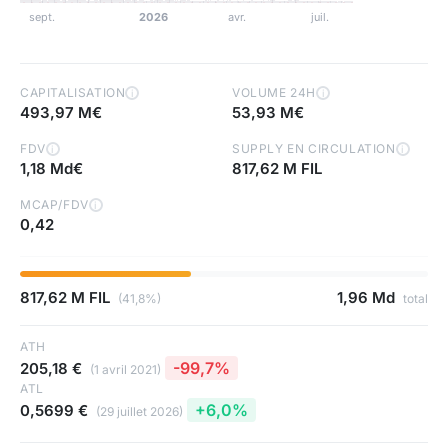
CAPITALISATION
VOLUME 24H
i
i
493,97 M€
53,93 M€
FDV
SUPPLY EN CIRCULATION
i
i
1,18 Md€
817,62 M FIL
MCAP/FDV
i
0,42
817,62 M FIL
1,96 Md
(41,8%)
total
ATH
-99,7%
205,18 €
(1 avril 2021)
ATL
+6,0%
0,5699 €
(29 juillet 2026)