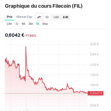
Graphique du cours Filecoin (FIL)
Prix
Market Cap
USD
EUR
24H
7J
1M
3M
1A
Max
0,6042 €
-71.63%