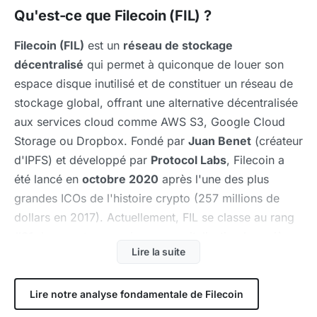
Qu'est-ce que Filecoin (FIL) ?
Filecoin (FIL)
est un
réseau de stockage
décentralisé
qui permet à quiconque de louer son
espace disque inutilisé et de constituer un réseau de
stockage global, offrant une alternative décentralisée
aux services cloud comme AWS S3, Google Cloud
Storage ou Dropbox. Fondé par
Juan Benet
(créateur
d'IPFS) et développé par
Protocol Labs
, Filecoin a
été lancé en
octobre 2020
après l'une des plus
grandes ICOs de l'histoire crypto (257 millions de
dollars en 2017). Actuellement, FIL se classe au rang
#91
des cryptomonnaies par
capitalisation boursière
,
Lire la suite
avec une capitalisation de
493,97 M€
.
Fonctionnement
Lire notre analyse fondamentale de Filecoin
Filecoin utilise deux mécanismes de consensus