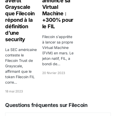
avertit
annonce sa
L'intégration IPFS offre un avantage majeur dans
Grayscale
Virtual
l'écosystème Web3. L'introduction de la FVM
que Filecoin
Machine :
répond à la
+300% pour
(Filecoin Virtual Machine) a ouvert la voie à la DeFi et
définition
le FIL
aux smart contracts sur Filecoin.
Risques
: la
d’une
concurrence d'Arweave (stockage permanent), Storj
Filecoin s'apprête
security
et Sia. Le prix est très éloigné de l'ATH (-95%+). Le
à lancer sa propre
supply important avec des déblocages continus de
Virtual Machine
La SEC américaine
(FVM) en mars. Le
vesting crée une pression vendeuse. L'adoption
conteste le
jeton natif, FIL, a
Filecoin Trust de
enterprise du stockage décentralisé reste limitée face
bondi de...
Grayscale,
aux services cloud traditionnels moins chers et plus
affirmant que le
20 février 2023
performants. Ce contenu ne constitue pas un conseil
token Filecoin FIL
corre...
en investissement.
18 mai 2023
Questions fréquentes sur Filecoin