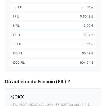
0.5 FIL
0,3021 €
1 FIL
0,6042 €
5 FIL
3,02 €
10 FIL
6,04 €
50 FIL
30,21 €
100 FIL
60,42 €
1000 FIL
604,24 €
Où acheter du Filecoin (FIL) ?
🥇
OKX
FIL/USDT, USDC
Vol. 24h : $6,2M
Spread : 0,01%