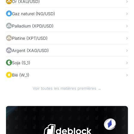
Or (XAU/USD)
Gaz naturel (NG/USD)
Palladium (XPD/USD)
Platine (XPT/USD)
Argent (XAG/USD)
Soja (S_1)
Blé (W_1)
Voir toutes les matières premières →