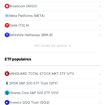
Broadcom (AVGO)
Meta Platforms (META)
Tesla (TSLA)
Berkshire Hathaway (BRK.B)
Voir toutes les actions →
ETF populaires
VANGUARD TOTAL STOCK MKT ETF (VTI)
SPDR S&P 500 ETF Trust (SPY)
iShares Core S&P 500 ETF (IVV)
Invesco QQQ Trust (QQQ)