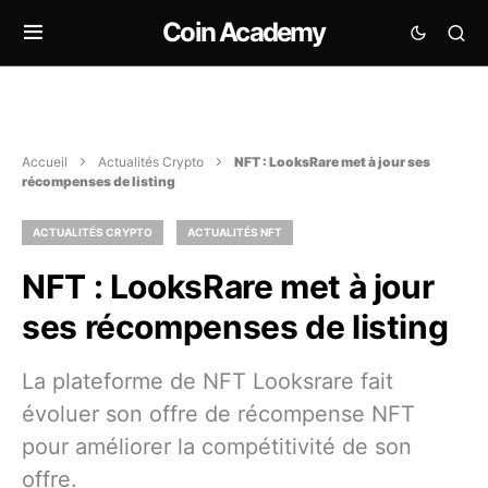
Coin Academy
Accueil
Actualités Crypto
NFT : LooksRare met à jour ses
récompenses de listing
ACTUALITÉS CRYPTO
ACTUALITÉS NFT
NFT : LooksRare met à jour
ses récompenses de listing
La plateforme de NFT Looksrare fait
évoluer son offre de récompense NFT
pour améliorer la compétitivité de son
offre.