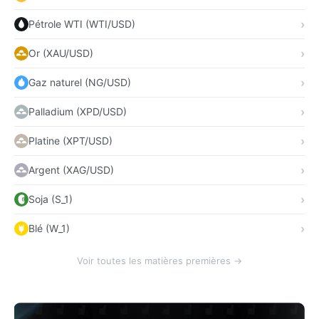
Pétrole WTI (WTI/USD)
Or (XAU/USD)
Gaz naturel (NG/USD)
Palladium (XPD/USD)
Platine (XPT/USD)
Argent (XAG/USD)
Soja (S_1)
Blé (W_1)
Voir toutes les matières premières →