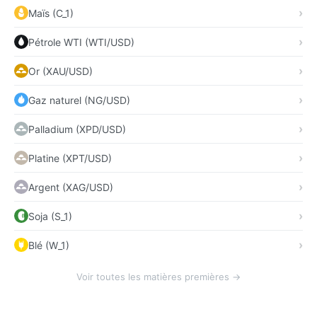
Maïs (C_1)
Pétrole WTI (WTI/USD)
Or (XAU/USD)
Gaz naturel (NG/USD)
Palladium (XPD/USD)
Platine (XPT/USD)
Argent (XAG/USD)
Soja (S_1)
Blé (W_1)
Voir toutes les matières premières →