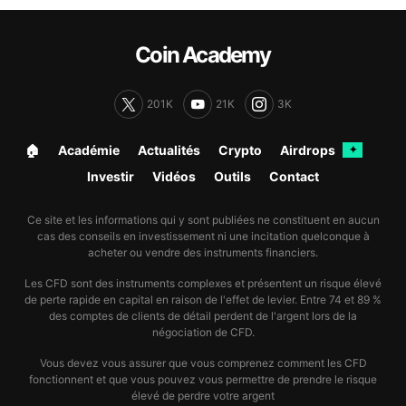
Coin Academy
201K
21K
3K
🏠︎
Académie
Actualités
Crypto
Airdrops
✦
Investir
Vidéos
Outils
Contact
Ce site et les informations qui y sont publiées ne constituent en aucun
cas des conseils en investissement ni une incitation quelconque à
acheter ou vendre des instruments financiers.
Les CFD sont des instruments complexes et présentent un risque élevé
de perte rapide en capital en raison de l'effet de levier. Entre 74 et 89 %
des comptes de clients de détail perdent de l'argent lors de la
négociation de CFD.
Vous devez vous assurer que vous comprenez comment les CFD
fonctionnent et que vous pouvez vous permettre de prendre le risque
élevé de perdre votre argent