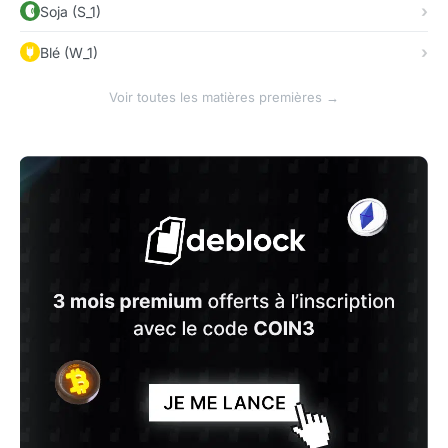
Soja (S_1)
Blé (W_1)
Voir toutes les matières premières →