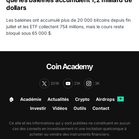
dollars
Les baleines ont accumulé plus de 20 000 bitcoins depuis fin
juillet et les ETF collectent 754 millions, mais le cours reste
bloqué sous 65 000 $.
Coin Academy
201K
21K
3K
🏠︎
Académie
Actualités
Crypto
Airdrops
✦
Investir
Vidéos
Outils
Contact
Ce site et les informations qui y sont publiées ne constituent en aucun
cas des conseils en investissement ni une incitation quelconque à
acheter ou vendre des instruments financiers.