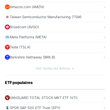
Amazon.com (AMZN)
Taiwan Semiconductor Manufacturing (TSM)
Broadcom (AVGO)
Meta Platforms (META)
Tesla (TSLA)
Berkshire Hathaway (BRK.B)
Voir toutes les actions →
ETF populaires
VANGUARD TOTAL STOCK MKT ETF (VTI)
SPDR S&P 500 ETF Trust (SPY)