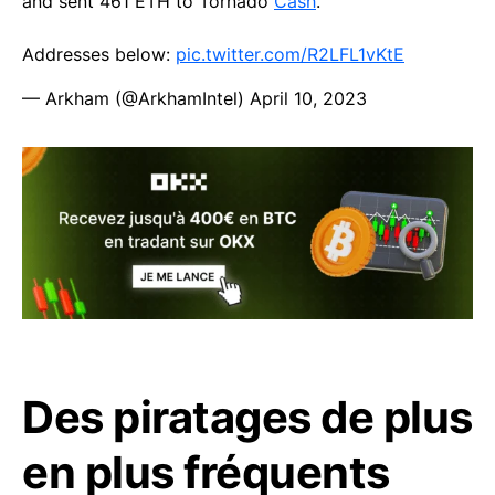
and sent 461 ETH to Tornado
Cash
.
Addresses below:
pic.twitter.com/R2LFL1vKtE
— Arkham (@ArkhamIntel)
April 10, 2023
Des piratages de plus
en plus fréquents