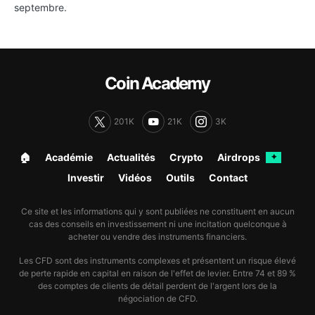
septembre.
Coin Academy
201K
21K
3K
🏠︎
Académie
Actualités
Crypto
Airdrops
✦
Investir
Vidéos
Outils
Contact
Ce site et les informations qui y sont publiées ne constituent en aucun
cas des conseils en investissement ni une incitation quelconque à
acheter ou vendre des instruments financiers.
Les CFD sont des instruments complexes et présentent un risque élevé
de perte rapide en capital en raison de l'effet de levier. Entre 74 et 89 %
des comptes de clients de détail perdent de l'argent lors de la
négociation de CFD.