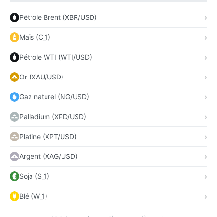
Pétrole Brent (XBR/USD)
Maïs (C_1)
Pétrole WTI (WTI/USD)
Or (XAU/USD)
Gaz naturel (NG/USD)
Palladium (XPD/USD)
Platine (XPT/USD)
Argent (XAG/USD)
Soja (S_1)
Blé (W_1)