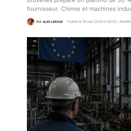
Bruxelles prépare un plafond de 30-4
fournisseur. Chimie et machines indust
Publié le 18 mai 2026 à 12h30
Modifi
PAR
ALEX LEROUX
•