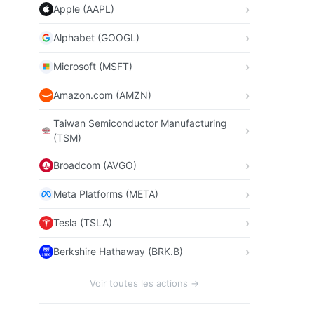
Apple (AAPL)
Alphabet (GOOGL)
Microsoft (MSFT)
Amazon.com (AMZN)
Taiwan Semiconductor Manufacturing
(TSM)
Broadcom (AVGO)
Meta Platforms (META)
Tesla (TSLA)
Berkshire Hathaway (BRK.B)
Voir toutes les actions →