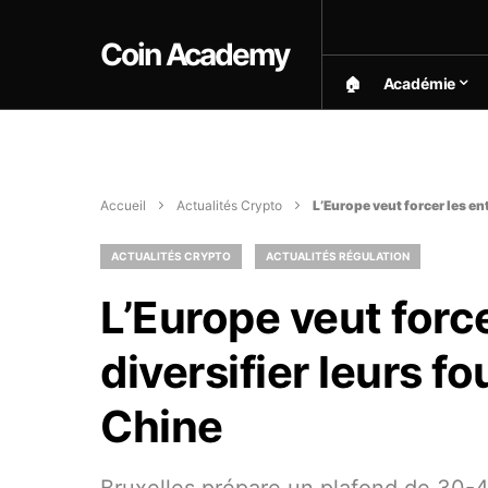
Coin Academy
🏠︎
Académie
Accueil
Actualités Crypto
L’Europe veut forcer les en
ACTUALITÉS CRYPTO
ACTUALITÉS RÉGULATION
L’Europe veut force
diversifier leurs f
Chine