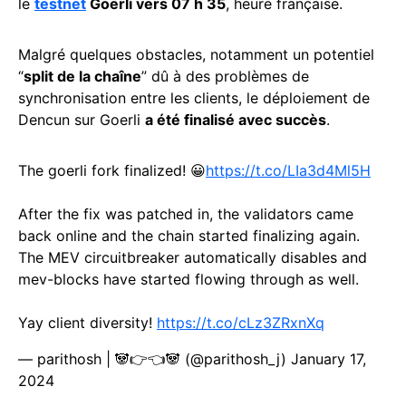
le
testnet
Goerli vers 07 h 35
, heure française.
Malgré quelques obstacles, notamment un potentiel
“
split de la chaîne
” dû à des problèmes de
synchronisation entre les clients, le déploiement de
Dencun sur Goerli
a été finalisé avec succès
.
The goerli fork finalized! 😀
https://t.co/LIa3d4Ml5H
After the fix was patched in, the validators came
back online and the chain started finalizing again.
The MEV circuitbreaker automatically disables and
mev-blocks have started flowing through as well.
Yay client diversity!
https://t.co/cLz3ZRxnXq
— parithosh | 🐼👉👈🐼 (@parithosh_j)
January 17,
2024