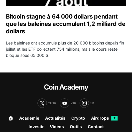
Bitcoin stagne à 64 000 dollars pendant
que les baleines accumulent 1,2 milliard de
dollars
Les baleines ont accumulé plus de 20 000 bitcoins depuis fin
juillet et les ETF collectent 754 millions, mais le cours reste
bloqué sous 65 000 $.
Coin Academy
201K
21K
3K
🏠︎
Académie
Actualités
Crypto
Airdrops
✦
Investir
Vidéos
Outils
Contact