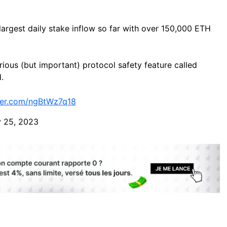
 largest daily stake inflow so far with over 150,000 ETH
ious (but important) protocol safety feature called
.
tter.com/ngBtWz7q18
y 25, 2023