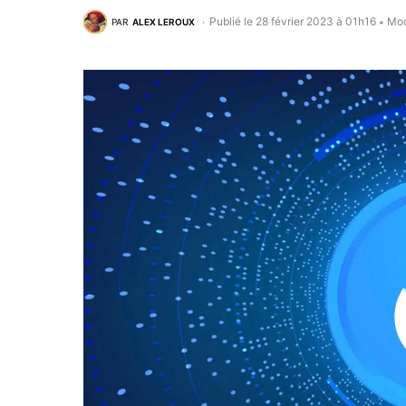
Publié le 28 février 2023 à 01h16
Mod
PAR
ALEX LEROUX
•