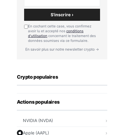
S'inscrire ›
En cochant cette case, vous confirmez
avoir lu et accepté nos
conditions
d'utilisation
concernant le traitement des
données soumises via ce formulaire.
En savoir plus sur notre newsletter crypto →
Crypto populaires
Actions populaires
NVIDIA (NVDA)
Apple (AAPL)