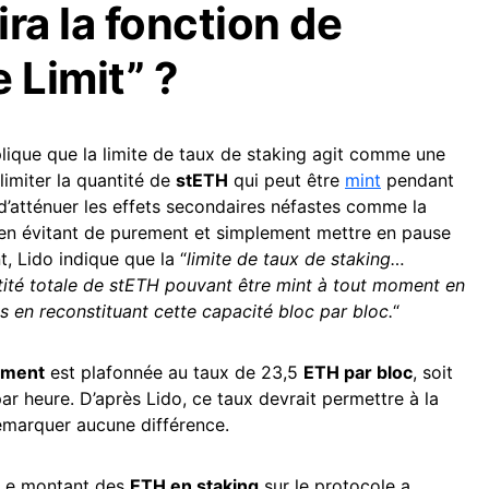
a la fonction de
 Limit” ?
lique que la limite de taux de staking agit comme une
limiter la quantité de
stETH
qui peut être
mint
pendant
n d’atténuer les effets secondaires néfastes comme la
en évitant de purement et simplement mettre en pause
, Lido indique que la “
limite de taux de staking…
tité totale de stETH pouvant être mint à tout moment en
s en reconstituant cette capacité bloc par bloc.
“
ement
est plafonnée au taux de 23,5
ETH par bloc
, soit
par heure. D’après Lido, ce taux devrait permettre à la
remarquer aucune différence.
 Le montant des
ETH en staking
sur le protocole a