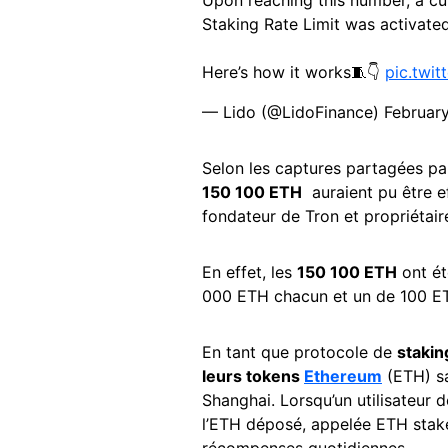
Upon reaching this number, a cur
Staking Rate Limit was activated
Here’s how it works🧵👇
pic.twi
— Lido (@LidoFinance)
Februar
Selon les captures partagées p
150 100 ETH
auraient pu être ef
fondateur de Tron et propriétai
En effet, les
150 100 ETH
ont ét
000 ETH chacun et un de 100 E
En tant que protocole de
stakin
leurs tokens
Ethereum
(ETH) sa
Shanghai. Lorsqu’un utilisateur d
l’ETH déposé, appelée ETH stak