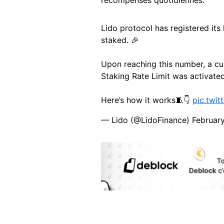
récompenses quotidiennes.
Lido protocol has registered its
staked. 🎉
Upon reaching this number, a cur
Staking Rate Limit was activated
Here’s how it works🧵👇
pic.twi
— Lido (@LidoFinance)
Februar