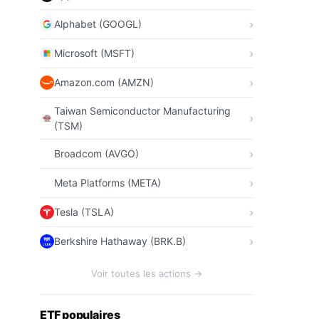
Alphabet (GOOGL)
Microsoft (MSFT)
Amazon.com (AMZN)
Taiwan Semiconductor Manufacturing
(TSM)
Broadcom (AVGO)
Meta Platforms (META)
Tesla (TSLA)
Berkshire Hathaway (BRK.B)
Voir toutes les actions →
ETF populaires