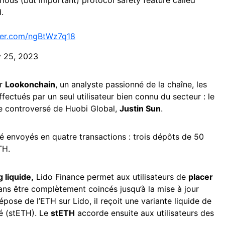
ious (but important) protocol safety feature called
.
tter.com/ngBtWz7q18
y 25, 2023
ar
Lookonchain
, un analyste passionné de la chaîne, les
fectués par un seul utilisateur bien connu du secteur : le
re controversé de Huobi Global,
Justin Sun
.
é envoyés en quatre transactions : trois dépôts de 50
TH.
g liquide,
Lido Finance permet aux utilisateurs de
placer
ns être complètement coincés jusqu’à la mise à jour
épose de l’ETH sur Lido, il reçoit une variante liquide de
é (stETH). Le
stETH
accorde ensuite aux utilisateurs des