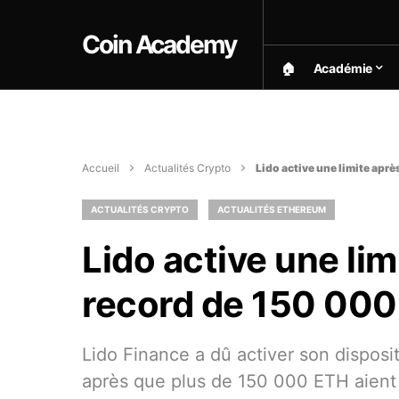
Coin Academy
🏠︎
Académie
Accueil
Actualités Crypto
Lido active une limite apr
ACTUALITÉS CRYPTO
ACTUALITÉS ETHEREUM
Lido active une li
record de 150 000
Lido Finance a dû activer son dispositi
après que plus de 150 000 ETH aient 