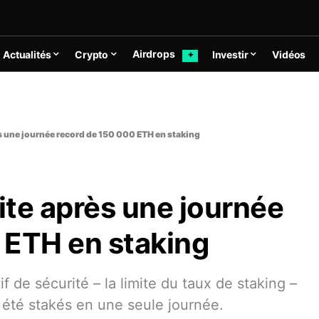
Airdrops
Actualités
Crypto
Investir
Vidéos
✦
ès une journée record de 150 000 ETH en staking
mite après une journée
 ETH en staking
f de sécurité – la limite du taux de staking –
été stakés en une seule journée.