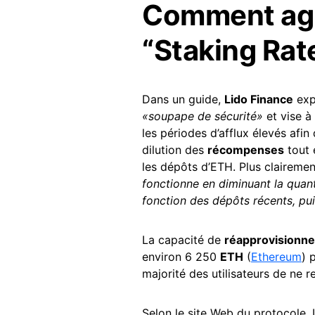
Comment agir
“Staking Rate
Dans un guide,
Lido Finance
exp
«soupape de sécurité»
et vise à 
les périodes d’afflux élevés afi
dilution des
récompenses
tout 
les dépôts d’ETH. Plus clairement
fonctionne en diminuant la quan
fonction des dépôts récents, pui
La capacité de
réapprovisionn
environ 6 250
ETH
(
Ethereum
) 
majorité des utilisateurs de ne 
Selon le site Web du protocole.