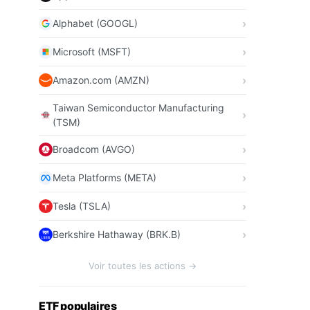
Alphabet (GOOGL)
Microsoft (MSFT)
Amazon.com (AMZN)
Taiwan Semiconductor Manufacturing
(TSM)
Broadcom (AVGO)
Meta Platforms (META)
Tesla (TSLA)
Berkshire Hathaway (BRK.B)
Voir toutes les actions →
ETF populaires