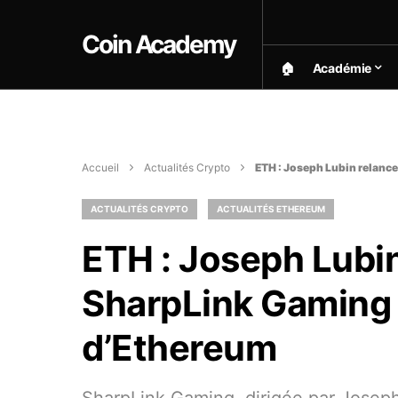
Coin Academy
🏠︎
Académie
Accueil
Actualités Crypto
ETH : Joseph Lubin relanc
ACTUALITÉS CRYPTO
ACTUALITÉS ETHEREUM
ETH : Joseph Lubin
SharpLink Gaming
d’Ethereum