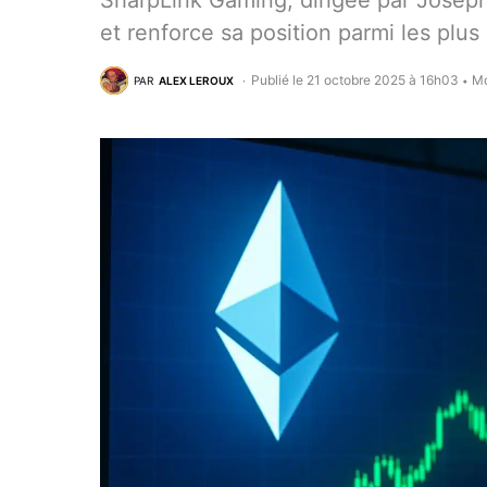
SharpLink Gaming, dirigée par Joseph 
et renforce sa position parmi les plu
Publié le 21 octobre 2025 à 16h03
Mo
PAR
ALEX LEROUX
•