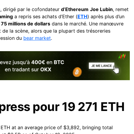
q
, dirigé par le cofondateur
d’Ethereum
Joe Lubin
, remet
aming
a repris ses achats d’Ether (
ETH
) après plus d’un
e
75 millions de dollars
dans le marché. Une manœuvre
 de la scène, alors que la plupart des trésoreries
ression du
bear market
.
press pour 19 271 ETH
ETH at an average price of $3,892, bringing total