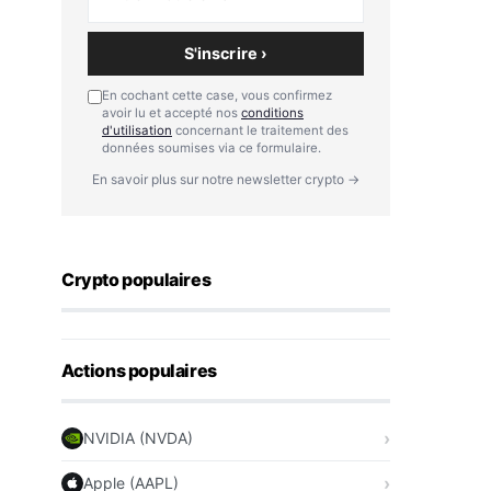
S'inscrire ›
En cochant cette case, vous confirmez
avoir lu et accepté nos
conditions
d'utilisation
concernant le traitement des
données soumises via ce formulaire.
En savoir plus sur notre newsletter crypto →
Crypto populaires
Actions populaires
NVIDIA (NVDA)
Apple (AAPL)