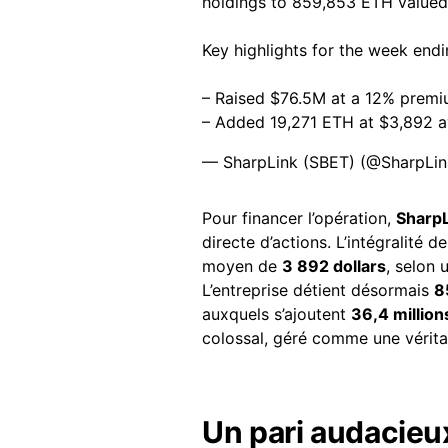
holdings to 859,853 ETH valued
Key highlights for the week end
– Raised $76.5M at a 12% premi
– Added 19,271 ETH at $3,892 
— SharpLink (SBET) (@SharpLi
Pour financer l’opération,
SharpL
directe d’actions. L’intégralité 
moyen de
3 892 dollars
, selon 
L’entreprise détient désormais
8
auxquels s’ajoutent
36,4 million
colossal, géré comme une véritab
Un pari audacieu