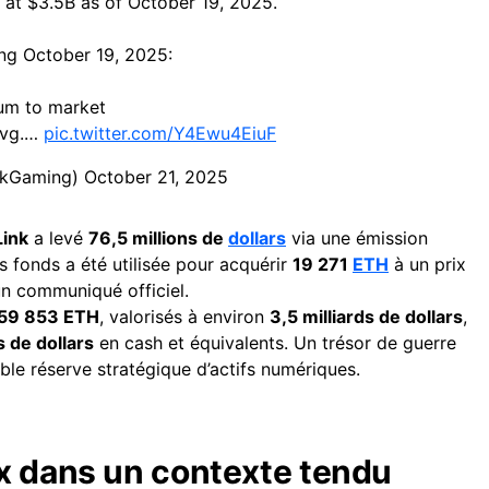
 at $3.5B as of October 19, 2025.
ing October 19, 2025:
um to market
avg.…
pic.twitter.com/Y4Ewu4EiuF
nkGaming)
October 21, 2025
ink
a levé
76,5 millions de
dollars
via une émission
des fonds a été utilisée pour acquérir
19 271
ETH
à un prix
un communiqué officiel.
59 853 ETH
, valorisés à environ
3,5 milliards de dollars
,
s de dollars
en cash et équivalents. Un trésor de guerre
le réserve stratégique d’actifs numériques.
x dans un contexte tendu