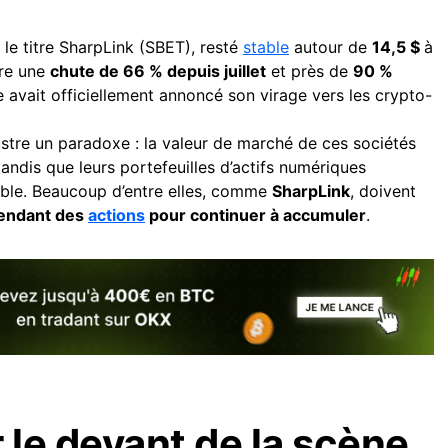
le titre SharpLink (SBET), resté
stable
autour de
14,5 $
à
ore une
chute de 66 % depuis juillet
et près de
90 %
e avait officiellement annoncé son virage vers les crypto-
ustre un paradoxe : la valeur de marché de ces sociétés
tandis que leurs portefeuilles d’actifs numériques
able. Beaucoup d’entre elles, comme
SharpLink
, doivent
vendant des
actions
pour continuer à accumuler
.
 le devant de la scène