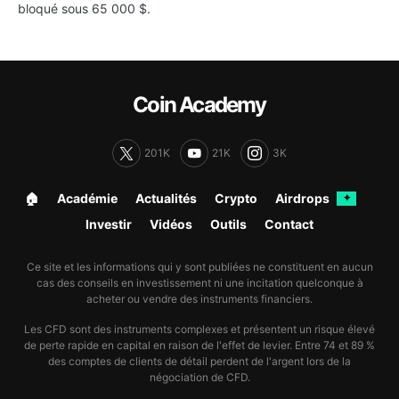
bloqué sous 65 000 $.
Coin Academy
201K
21K
3K
🏠︎
Académie
Actualités
Crypto
Airdrops
✦
Investir
Vidéos
Outils
Contact
Ce site et les informations qui y sont publiées ne constituent en aucun
cas des conseils en investissement ni une incitation quelconque à
acheter ou vendre des instruments financiers.
Les CFD sont des instruments complexes et présentent un risque élevé
de perte rapide en capital en raison de l'effet de levier. Entre 74 et 89 %
des comptes de clients de détail perdent de l'argent lors de la
négociation de CFD.