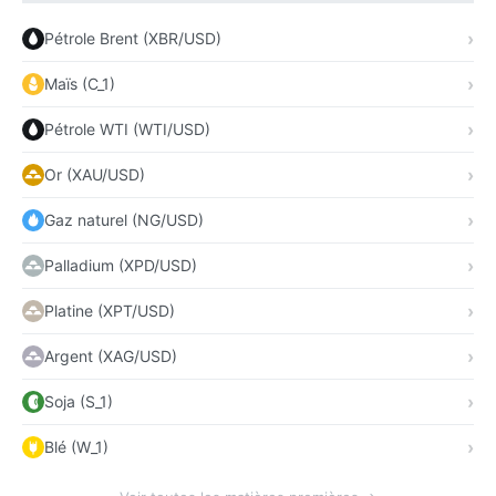
Pétrole Brent (XBR/USD)
Maïs (C_1)
Pétrole WTI (WTI/USD)
Or (XAU/USD)
Gaz naturel (NG/USD)
Palladium (XPD/USD)
Platine (XPT/USD)
Argent (XAG/USD)
Soja (S_1)
Blé (W_1)