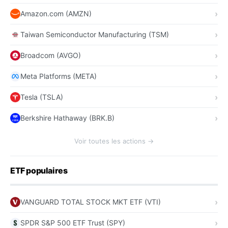
Amazon.com (AMZN)
Taiwan Semiconductor Manufacturing (TSM)
Broadcom (AVGO)
Meta Platforms (META)
Tesla (TSLA)
Berkshire Hathaway (BRK.B)
Voir toutes les actions →
ETF populaires
VANGUARD TOTAL STOCK MKT ETF (VTI)
SPDR S&P 500 ETF Trust (SPY)