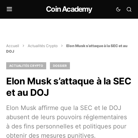
Coin Academy
Accueil
Actualités Crypto
Elon Musk s’attaque à la SEC et au
DOJ
ACTUALITÉS CRYPTO
DOSSIER
Elon Musk s’attaque à la SEC
et au DOJ
Elon Musk affirme que la SEC et le DOJ
abusent de leurs pouvoirs réglementaires
à des fins personnelles et politiques pour
obtenir des mesures punitives.