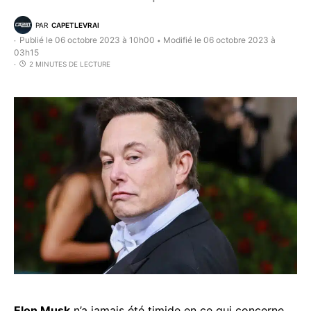
PAR
CAPETLEVRAI
Publié le 06 octobre 2023 à 10h00
Modifié le 06 octobre 2023 à
•
03h15
2 MINUTES DE LECTURE
Elon Musk
n’a jamais été timide en ce qui concerne