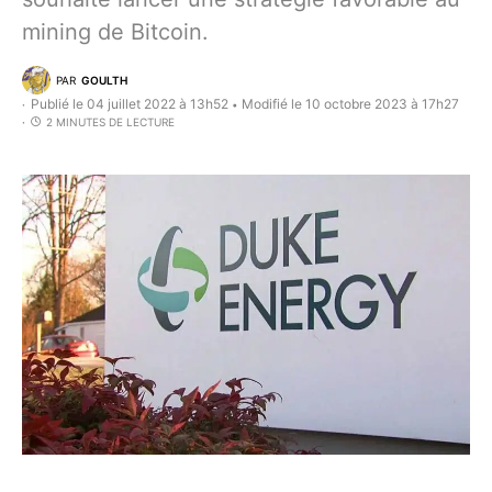
mining de Bitcoin.
PAR
GOULTH
Publié le 04 juillet 2022 à 13h52
Modifié le 10 octobre 2023 à 17h27
•
2 MINUTES DE LECTURE