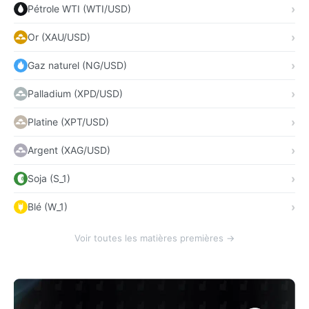
Pétrole WTI (WTI/USD)
Or (XAU/USD)
Gaz naturel (NG/USD)
Palladium (XPD/USD)
Platine (XPT/USD)
Argent (XAG/USD)
Soja (S_1)
Blé (W_1)
Voir toutes les matières premières →