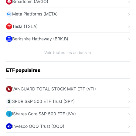
Broadcom (AVGO)
Meta Platforms (META)
Tesla (TSLA)
Berkshire Hathaway (BRK.B)
Voir toutes les actions →
ETF populaires
VANGUARD TOTAL STOCK MKT ETF (VTI)
SPDR S&P 500 ETF Trust (SPY)
iShares Core S&P 500 ETF (IVV)
Invesco QQQ Trust (QQQ)