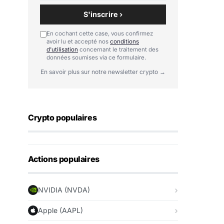
S'inscrire ›
En cochant cette case, vous confirmez
avoir lu et accepté nos
conditions
d'utilisation
concernant le traitement des
données soumises via ce formulaire.
En savoir plus sur notre newsletter crypto →
Crypto populaires
Actions populaires
NVIDIA (NVDA)
Apple (AAPL)