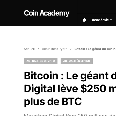
Coin Academy
🏠︎
Académie
Accueil
Actualités Crypto
Bitcoin : Le géant du mini
ACTUALITÉS CRYPTO
ACTUALITÉS MINING
Bitcoin : Le géant
Digital lève $250 m
plus de BTC