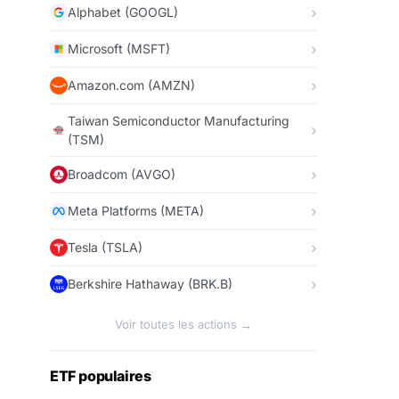
Alphabet (GOOGL)
Microsoft (MSFT)
Amazon.com (AMZN)
Taiwan Semiconductor Manufacturing
(TSM)
Broadcom (AVGO)
Meta Platforms (META)
Tesla (TSLA)
Berkshire Hathaway (BRK.B)
Voir toutes les actions →
ETF populaires