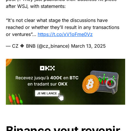
after WSJ, with statements:
“It's not clear what stage the discussions have
reached or whether they’ll result in any transactions
or ventures”…
https://t.co/xV1oFme0Vz
— CZ 🔶 BNB (@cz_binance)
March 13, 2025
Binance veut revenir