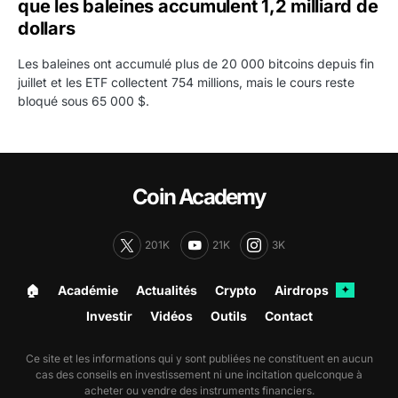
que les baleines accumulent 1,2 milliard de
dollars
Les baleines ont accumulé plus de 20 000 bitcoins depuis fin
juillet et les ETF collectent 754 millions, mais le cours reste
bloqué sous 65 000 $.
Coin Academy
201K
21K
3K
🏠︎
Académie
Actualités
Crypto
Airdrops
✦
Investir
Vidéos
Outils
Contact
Ce site et les informations qui y sont publiées ne constituent en aucun
cas des conseils en investissement ni une incitation quelconque à
acheter ou vendre des instruments financiers.