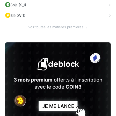
Soja (S_1)
Blé (W_1)
Voir toutes les matières premières →